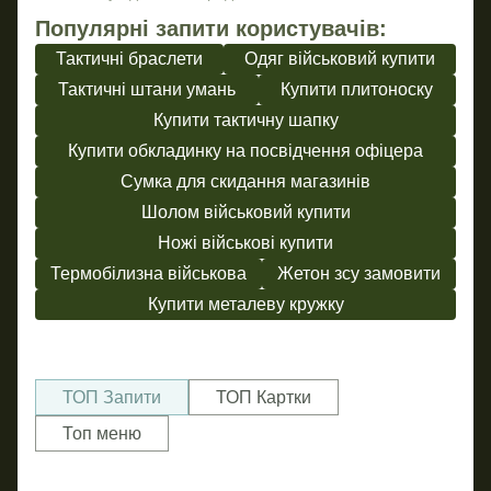
Популярні запити користувачів:
Тактичні браслети
Одяг військовий купити
Тактичні штани умань
Купити плитоноску
Купити тактичну шапку
Купити обкладинку на посвідчення офіцера
Сумка для скидання магазинів
Шолом військовий купити
Ножі військові купити
Термобілизна військова
Жетон зсу замовити
Купити металеву кружку
ТОП Запити
ТОП Картки
Топ меню