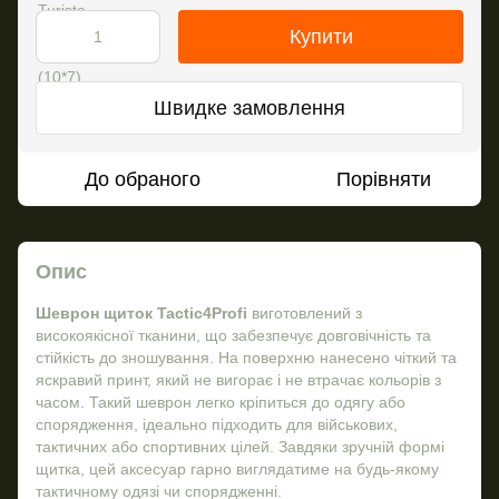
Купити
Швидке замовлення
До обраного
Порівняти
Опис
Шеврон щиток Tactic4Profi
виготовлений з
високоякісної тканини, що забезпечує довговічність та
стійкість до зношування. На поверхню нанесено чіткий та
яскравий принт, який не вигорає і не втрачає кольорів з
часом. Такий шеврон легко кріпиться до одягу або
спорядження, ідеально підходить для військових,
тактичних або спортивних цілей. Завдяки зручній формі
щитка, цей аксесуар гарно виглядатиме на будь-якому
тактичному одязі чи спорядженні.