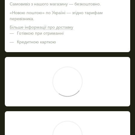
Самовивіз з нашого магазину — безкоштовно.
«Новою поштою» по Україні — згідно тарифам
перевізника.
Більше інформації про доставку
Готівкою при отриманні
Кредитною карткою