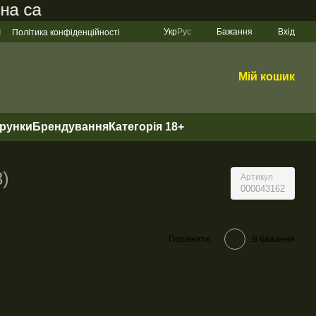
сайті становить 200 грн
Укр
Рус
Бажання
Вхід
І
Політика конфіденційності
Мій кошик
арунки
Брендування
Категорія 18+
3)
Артикул
000043162
Порівняти
В бажання