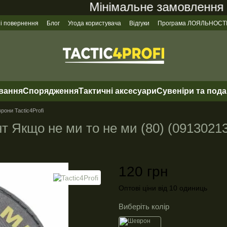
Мінімальне замовлення на 
 і повернення
Блог
Угода користувача
Відгуки
Програма ЛОЯЛЬНОСТ
ування
Спорядження
Тактичні аксесуари
Сувеніри та под
рони Tactic4Profi
т Якщо не ми то не ми (80) (0913021
120 грн
Оптові ціни від 10 одиниць
Виберіть колір