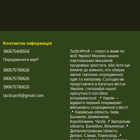
Контактна інформація
380675406554
Tactic4Profi — поруч із вами по
всій Україні! Мережа наших
Передзвонити вам?
партнерських магазинів
продовжує зростати, аби бути ще
ближче до кожного, хто обирає
380675790626
якісне тактичне спорядження,
380675790626
одяг та екіпіровку. Сьогодні ми
представлені в багатьох містах
380675790626
України, і географія нашої
присутності постійно
tacticprofi@gmail.com
розширюється: 📍 Харків —
відкрито перший гіпермаркет
військового спорядження у місті!
📍 Харківська область: Ізюм,
Балаклія, Шевченкове,
Коробочкине, Чугуїв 📍 Запорізька
область: Балабіно, Вільнянськ 📍
Дніпропетровська область:
Дніпро, Самар, Павлоград 📍