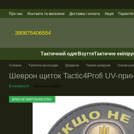
Перейти до основного контенту
Про нас
Контакти та магазини
Доставка і оплата
Акція
Гарантія
Гуртові продажі
380675406554
Тактичний одяг
Взуття
Тактичне екіпір
Головна
Тактичні аксесуари
Шеврони
Гумові шеврони
Гумові шев
Шеврон щиток Tactic4Profi UV-прин
В наявності
Написати відгук
ВЛАСНЕ ВИРОБНИЦТВО