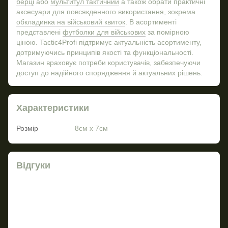
берці
або
мультитул тактичний
а також обрати практичні
аксесуари для повсякденного використання, зокрема
обкладинка на військовий квиток
. В асортименті
представлені
футболки для військових
за помірною
ціною. Tactic4Profi підтримує актуальність асортименту,
дотримуючись принципів якості та функціональності.
Магазин враховує потреби користувачів, забезпечуючи
доступ до надійного спорядження й актуальних рішень.
Характеристики
Розмір
8см х 7см
Відгуки