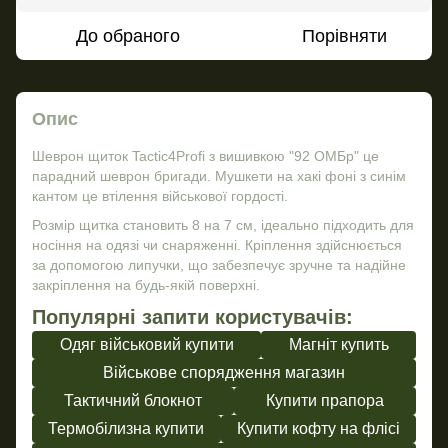
До обраного
Порівняти
Опис
Шеврон щиток Tactic4Profi з вишивкою "92 ОМБр" це
парадний шеврон бригади. Мушкети на хакі фоні з синім
кантом це втілення військової гордості.
Розмір щитка становить 8 на 7 см, ідеально підходить для
носіння на одязі чи снаряженні. Кріплення здійснюється
за допомогою липучки, що забезпечує зручне та надійне
закріплення на будь-якій поверхні.
Популярні запити користувачів:
Одяг військовий купити
Магніт купить
Військове спорядження магазин
Тактичний блокнот
Купити прапора
Термобілизна купити
Купити кофту на флісі