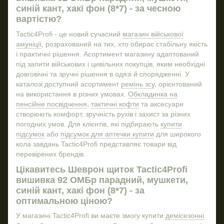
синій кант, хакі фон (8*7) - за чесною
Термобілизна зсу
вартістю?
Військове спорядження
Tactic4Profi - це новий сучасний
магазин військової
Тактичні підсумки
амуніції
, розрахований на тих, хто обирає стабільну якість
і практичні рішення. Асортимент магазину адаптований
Сокира купить
Ніж
під запити військових і цивільних покупців, яким необхідні
Ремінь військовий зсу
Шта
довговічні та зручні рішення в одязі й спорядженні. У
Купити тактичні навушники
Шевр
каталозі доступний асортимент
ремінь зсу
, орієнтований
на використання в різних умовах.
Обкладинка на
Рюкзак військовий тактичний
пенсійне посвідчення
,
тактичні кофти
та аксесуари
Купити військове спорядження
створюють комфорт, зручність рухів і захист за різних
погодних умов. Для клієнтів, які підбирають
купити
Шапка військова купити
підсумок
або
підсумок для аптечки купити
для широкого
Шевроні зсу
кола завдань Tactic4Profi представляє товари від
Шолом тактичний
перевірених брендів.
Берці тактичні літні
Цікавитесь Шеврон щиток Tactic4Profi
вишивка 92 ОМБр парадний, мушкети,
Рукавиці тактичні купити
Шра
синій кант, хакі фон (8*7) - за
Тактичний одяг купити
оптимальною ціною?
Заказати плитоноску
У магазині Tactic4Profi ви маєте змогу купити
демісезонні
Берці тактичні зимові