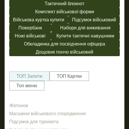
Тактичний блокнот
Комплект військової форми
Військова куртка купити
Підсумок військовий
Повербанк
Набори для виживання
Ножі військові
Купити тактичні навушники
Обкладинка для посвідчення офіцера
Дощовик пончо військовий
ТОП Запити
ТОП Картки
Топ меню
Жетонов
Ше
Пр
Магазини військового спорядження
Газ
За
Підсумок для турнікета
По