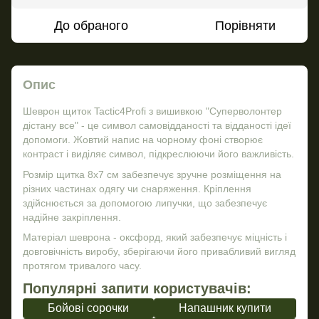
До обраного
Порівняти
Опис
Шеврон щиток Tactic4Profi з вишивкою "Суперволонтер
дістану все" - це символ самовідданості та відданості ідеї
допомоги. Жовтий напис на чорному фоні створює
контраст і виділяє символ, підкреслюючи його важливість.
Розмір щитка 8х7 см забезпечує зручне розміщення на
різних частинах одягу чи снаряження. Кріплення
здійснюється за допомогою липучки, що забезпечує
надійне закріплення.
Матеріал шеврона - оксфорд, який забезпечує міцність і
довговічність виробу, зберігаючи його привабливий вигляд
протягом тривалого часу.
Популярні запити користувачів:
Бойові сорочки
Напашник купити