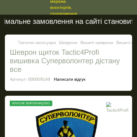
імальне замовлення на сайті становить 
Тактичні аксесуари
Шеврони
Вишиті шеврони
Вишиті ше
Шеврон щиток Tactic4Profi
вишивка Суперволонтер дістану
все
Артикул:
000009149
Написати відгук
ВЛАСНЕ ВИРОБНИЦТВО