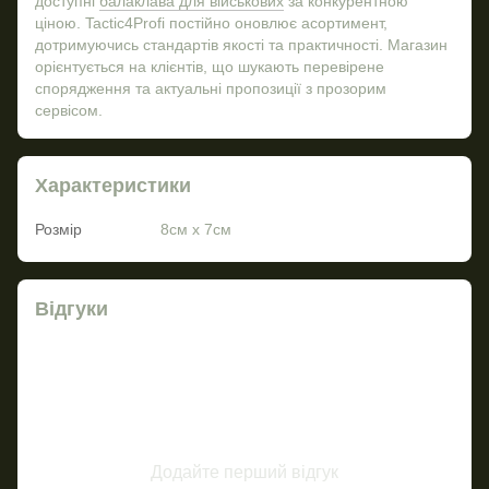
доступні
балаклава для військових
за конкурентною
ціною. Tactic4Profi постійно оновлює асортимент,
дотримуючись стандартів якості та практичності. Магазин
орієнтується на клієнтів, що шукають перевірене
спорядження та актуальні пропозиції з прозорим
сервісом.
Характеристики
Розмір
8см х 7см
Відгуки
Додайте перший відгук