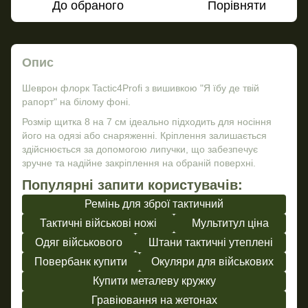
До обраного
Порівняти
Опис
Шеврон флорк Tactic4Profi з вишивкою "Я їбу де твій
рапорт" на білому фоні.
Розмір щитка 8 на 7 см ідеально підходить для носіння
його на одязі або снаряженні. Кріплення залишається
здійснюється за допомогою липучки, що забезпечує
зручне та надійне закріплення на обраній поверхні.
Популярні запити користувачів:
Ремінь для зброї тактичний
Тактичні військові ножі
Мультитул ціна
Одяг військового
Штани тактичні утеплені
Повербанк купити
Окуляри для військових
Купити металеву кружку
Гравіювання на жетонах