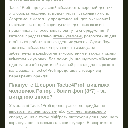
Армійське спорядження
Сум
Tactic4Profi - це сучасний
військторг
, створений для тих,
Тактична термобілизна
хто обирає надійність, практичність і стабільну якість.
Купити комплект
Шап
Асортимент магазину представлений для військових і
цивільних категорій користувачів, для яких важливі
Воєнне спорядження
практичність і зносостійкість одягу та спорядження. У
Купити тактичний рюкзак
Ремі
каталозі представлено
штани утеплені
, розроблений для
Військові подарунки
стабільної роботи в повсякденних умовах.
Сумка баул
тактична
,
військове екіпірування
та аксесуари
Підсумки під магазини
забезпечують комфортне використання й захист у різних
Тактичні військові окуляри
Стрі
кліматичних умовах. Для покупців, що шукають
військовий
одяг купити
або
купити військовий рюкзак
для широкого
Бінокль військовий купити
кола завдань Tactic4Profi представляє товари від
Подарунки та сувеніри
перевірених брендів.
Шапка тактична
Плануєте Шеврон Tactic4Profi вишивка
Купити тактичні шорти
чоловічок Рапорт, білий фон (8*7) - за
вигідною ціною?
Військові куртки купити
Купити військовий бушлат
У магазині Tactic4Profi пропонується до придбання
військові тактичні кросівки
або
комплект військового
Шапка флісова військова
Брел
спорядження
а також підібрати аксесуари для щоденного
Сувеніри та подарунки
користування, зокрема
захисни окуляри
. В асортименті