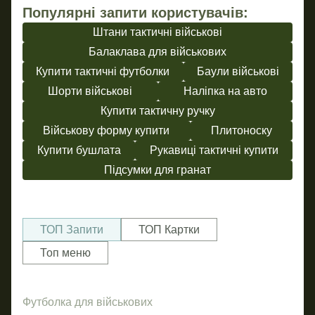
Популярні запити користувачів:
Штани тактичні військові
Балаклава для військових
Купити тактичні футболки
Баули військові
Шорти військові
Наліпка на авто
Купити тактичну ручку
Військову форму купити
Плитоноску
Купити бушлата
Рукавиці тактичні купити
Підсумки для гранат
ТОП Запити
ТОП Картки
Топ меню
Футболка для військових
При
Ше