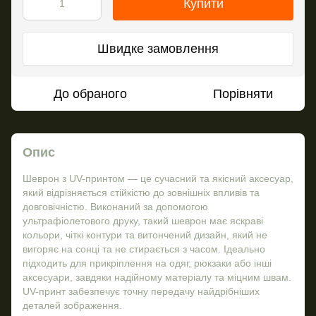
Купити
Швидке замовлення
До обраного
Порівняти
Опис
Шеврон з UV-принтом — це сучасний та якісний аксесуар,
який відрізняється стійкістю до зовнішніх впливів та
довговічністю. Виконаний за допомогою
ультрафіолетового друку, такий шеврон має яскраві
кольори, чіткі контури та витончений дизайн, який не
вигоряє на сонці та не стирається з часом. Ідеально
підходить для прикріплення на одяг, рюкзаки або інші
аксесуари, завдяки надійному матеріалу та міцним швам.
UV-принт забезпечує точну передачу найдрібніших
деталей зображення.