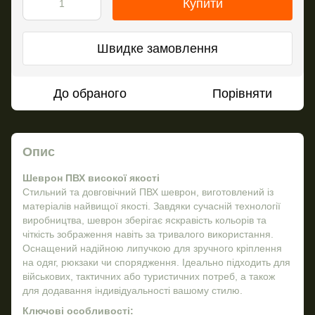
Купити
Швидке замовлення
До обраного
Порівняти
Опис
Шеврон ПВХ високої якості
Стильний та довговічний ПВХ шеврон, виготовлений із
матеріалів найвищої якості. Завдяки сучасній технології
виробництва, шеврон зберігає яскравість кольорів та
чіткість зображення навіть за тривалого використання.
Оснащений надійною липучкою для зручного кріплення
на одяг, рюкзаки чи спорядження. Ідеально підходить для
військових, тактичних або туристичних потреб, а також
для додавання індивідуальності вашому стилю.
Ключові особливості: