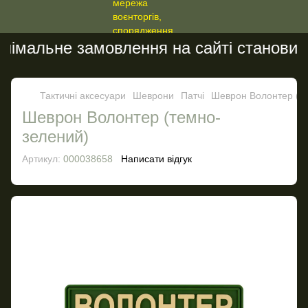
імальне замовлення на сайті становить 
Тактичні аксесуари
Шеврони
Патчі
Шеврон Волонтер (т
Шеврон Волонтер (темно-
зелений)
Артикул:
000038658
Написати відгук