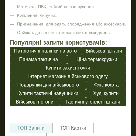
Матеріал: ПВХ, стійкий до зношування.
Кріплення: липучка.
Призначення: для одягу, спорядження або аксесуарів.
Стійкість до вологи та механічних пошкоджень.
Популярні запити користувачів:
Патріотичні наліпки на авто
Військові штани
Панама тактична
Ціна термокружки
Купити захисні очки
Інтернет магазин військового одягу
Подарунки для військового
Фліс кофта
Купити тактичні навушники
Худі купити
Військові погони
Тактичні утеплені штани
ТОП Запити
ТОП Картки