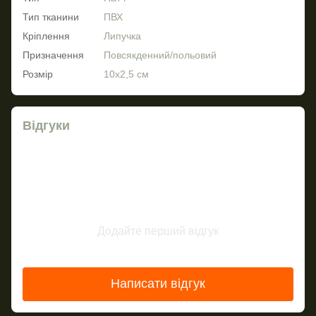
Тип тканини
ПВХ
Кріплення
Липучка
Призначення
Повсякденний/польовий
Розмір
10х2,5 см
Відгуки
Додайте перший відгук
Написати відгук