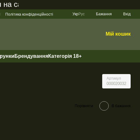
 сайті становить 200 грн
Укр
Рус
Бажання
Вхід
І
Політика конфіденційності
Мій кошик
арунки
Брендування
Категорія 18+
Артикул
000020032
Порівняти
В бажання