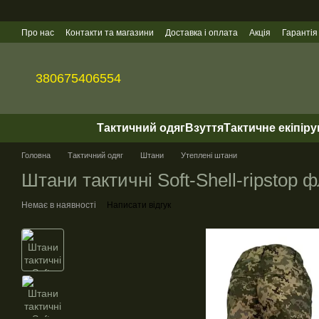
Перейти до основного контенту
Про нас
Контакти та магазини
Доставка і оплата
Акція
Гарантія
Гуртові продажі
380675406554
Тактичний одяг
Взуття
Тактичне екіпір
Головна
Тактичний одяг
Штани
Утеплені штани
Штани тактичні Soft-Shell-ripstop
Немає в наявності
Написати відгук