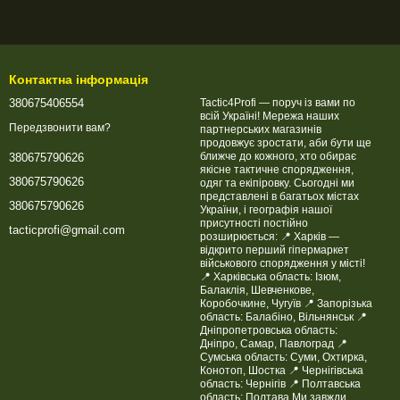
Контактна інформація
380675406554
Tactic4Profi — поруч із вами по
всій Україні! Мережа наших
Передзвонити вам?
партнерських магазинів
продовжує зростати, аби бути ще
ближче до кожного, хто обирає
380675790626
якісне тактичне спорядження,
380675790626
одяг та екіпіровку. Сьогодні ми
представлені в багатьох містах
380675790626
України, і географія нашої
присутності постійно
tacticprofi@gmail.com
розширюється: 📍 Харків —
відкрито перший гіпермаркет
військового спорядження у місті!
📍 Харківська область: Ізюм,
Балаклія, Шевченкове,
Коробочкине, Чугуїв 📍 Запорізька
область: Балабіно, Вільнянськ 📍
Дніпропетровська область:
Дніпро, Самар, Павлоград 📍
Сумська область: Суми, Охтирка,
Конотоп, Шостка 📍 Чернігівська
область: Чернігів 📍 Полтавська
область: Полтава Ми завжди