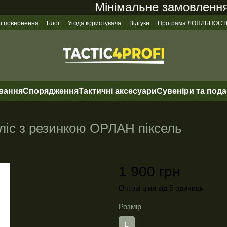
Мінімальне замовлення на
 і повернення
Блог
Угода користувача
Відгуки
Програма ЛОЯЛЬНОСТ
ування
Спорядження
Тактичні аксесуари
Сувеніри та под
 фліс з резинкою ОРЛАН піксель
1 900 грн
Оптові ціни від 5 одиниць
Розмір
L