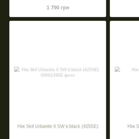
1 790 грн
Нiж Skif Urbanite II SW k:black (425SE)
Нiж S