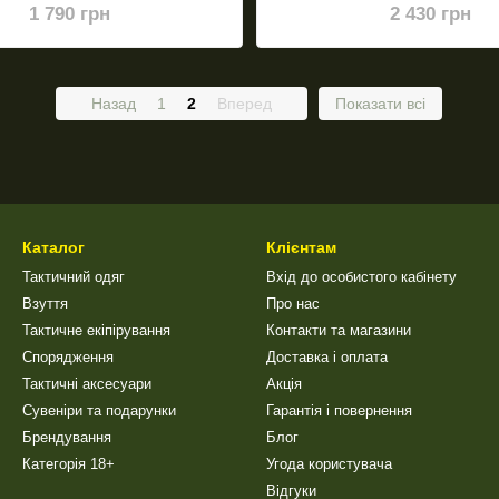
1 790 грн
2 430 грн
Назад
1
2
Вперед
Показати всі
Каталог
Клієнтам
Тактичний одяг
Вхід до особистого кабінету
Взуття
Про нас
Тактичне екіпірування
Контакти та магазини
Спорядження
Доставка і оплата
Тактичні аксесуари
Акція
Сувеніри та подарунки
Гарантія і повернення
Брендування
Блог
Категорія 18+
Угода користувача
Відгуки