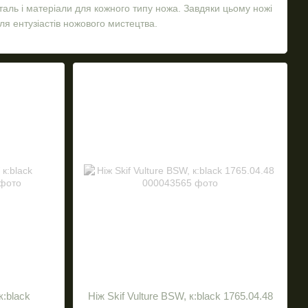
таль і матеріали для кожного типу ножа. Завдяки цьому ножі
ля ентузіастів ножового мистецтва.
елів активного способу життя. Ножі Skif — це гарантія
к:black
Ніж Skif Vulture BSW, к:black 1765.04.48