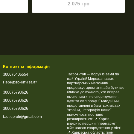
2 075 грн
Контактна інформація
380675406554
Tactic4Profi — поруч із вами по
всій Україні! Мережа наших
Передзвонити вам?
партнерських магазинів
продовжує зростати, аби бути ще
ближче до кожного, хто обирає
380675790626
якісне тактичне спорядження,
380675790626
одяг та екіпіровку. Сьогодні ми
представлені в багатьох містах
380675790626
України, і географія нашої
присутності постійно
tacticprofi@gmail.com
розширюється: 📍 Харків —
відкрито перший гіпермаркет
військового спорядження у місті!
📍 Харківська область: Ізюм,