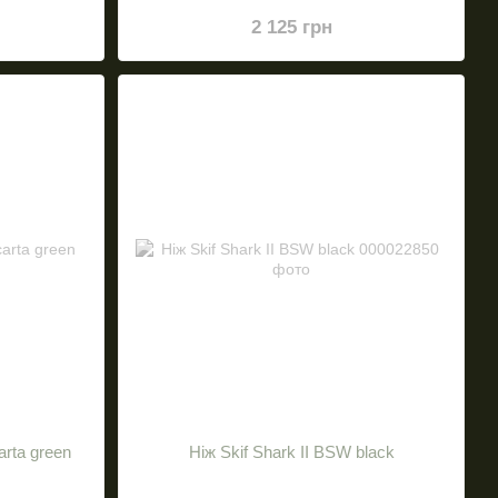
2 125 грн
arta green
Ніж Skif Shark II BSW black