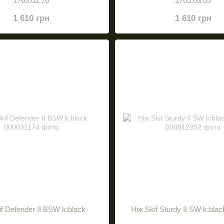
1765.02.76
1765.03.05
1 610 грн
1 610 грн
if Defender II BSW k:black
Нiж Skif Sturdy II SW k:bla