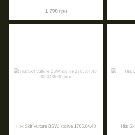
1 790 грн
Ніж Skif Vulture BSW, к:olive 1765.04,49
Нiж Sk