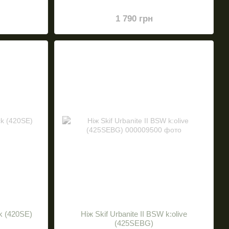
1 790 грн
ck (420SE)
Нiж Skif Urbanite II BSW k:olive
(425SEBG)