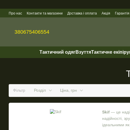
Перейти до основного контенту
Про нас
Контакти та магазини
Доставка і оплата
Акція
Гарантія
Гуртові продажі
380675406554
Тактичний одяг
Взуття
Тактичне екіпір
Фільтр
Розділ
Ціна, грн
Skif
— це надій
надійності, зр
ідеальними як 