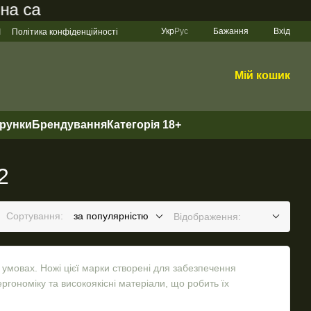
айті становить 200 грн
Укр
Рус
Бажання
Вхід
І
Політика конфіденційності
Мій кошик
арунки
Брендування
Категорія 18+
2
Сортування:
за популярністю
Відображення:
 умовах. Ножі цієї марки створені для забезпечення
ергономіку та високоякісні матеріали, що робить їх