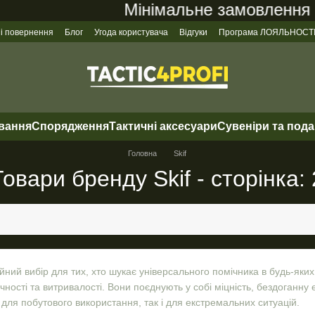
Мінімальне замовлення на с
 і повернення
Блог
Угода користувача
Відгуки
Програма ЛОЯЛЬНОСТ
ування
Спорядження
Тактичні аксесуари
Сувеніри та под
Головна
Skif
Товари бренду Skif - сторінка: 
ний вибір для тих, хто шукає універсального помічника в будь-яких
учності та витривалості. Вони поєднують у собі міцність, бездоганну 
для побутового використання, так і для екстремальних ситуацій.