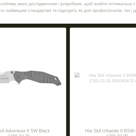
 особливу увагу дослідженням і розробкам, щоб знайти оптимальну с
ють найвищим стандартам та підходять як для професіоналів, так і д
 довіру військових, співробітників правоохоронних органів та любит
у ви завжди можете взяти з собою.
kif Adventure II SW Black
Ніж Skif Urbanite II BSW 