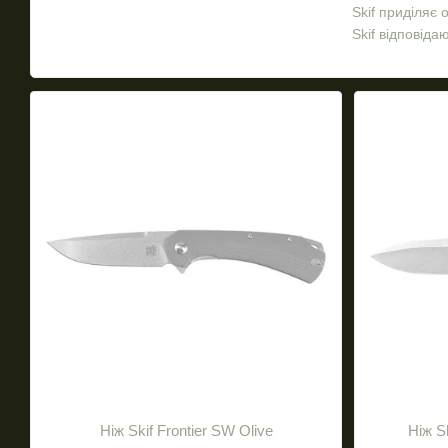
Skif приділяє
Skif відповіда
Бренд завоював
надійності, як
Ніж Skif Frontier SW Olive
Ніж S