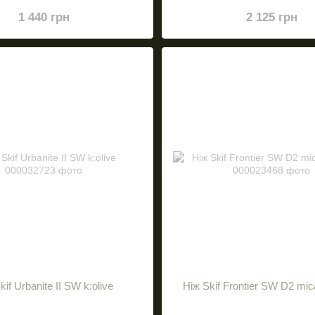
1 440 грн
2 125 грн
kif Urbanite II SW k:olive
Ніж Skif Frontier SW D2 mic