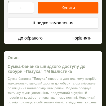
Купити
Швидке замовлення
До обраного
Порівняти
Опис
Сумка-бананка швидкого доступу до
кобури “Пазуха” ТМ Балістика
Сумка-бананка
“Пазуха”
створена для тих, кому потрібен
максимально швидкий доступ до кобури та організоване
розміщення найнеобхідніших речей. Модель поєднує
тактичну функціональність, продуманий внутрішній
простір та комфорт у повсякденному носінні. Невеликий
розмір приховує в собі велику кількість відділень і кишень,