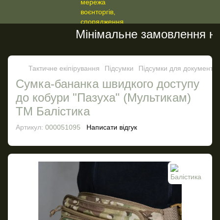
Мінімальне замовлення на са
Тактичне екіпірування
Підсумки
Підсумки для документів
Сумка-бананка швидкого доступу
до кобури "Пазуха" (Мультикам)
ТМ Балістика
Артикул:
000051095
Написати відгук