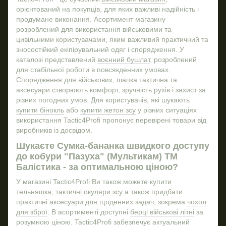
Військові прапори
рем
орієнтований на покупців, для яких важливі надійність і
пл
Тактичні рюкзак
продумане виконання. Асортимент магазину
ко
розроблений для використання військовими та
Військова форма одягу купити
цивільними користувачами, яким важливий практичний та
Підсумок для аптечки купити
Крос
зносостійкий екіпірувальний одяг і спорядження. У
Шолом воєнний
каталозі представлений
воєнний бушлат
, розроблений
для стабільної роботи в повсякденних умовах.
Купити запальничку
Спорядження для військових
,
шапка тактична
та
Тактичний блокнот
аксесуари створюють комфорт, зручність рухів і захист за
різних погодних умов. Для користувачів, які шукають
Куртка військова купити
купити бінокль
або
купити жетон зсу
у різних ситуаціях
Термобілизна ціна
використання Tactic4Profi пропонує перевірені товари від
Купити підсумок для аптечки
виробників із досвідом.
Військовий комбінезон
Шукаєте Сумка-бананка швидкого доступу
до кобури "Пазуха" (Мультикам) ТМ
Купити військове спорядження
Балістика - за оптимальною ціною?
Браслет для військових
У магазині Tactic4Profi Ви також можете купити
Купити обкладинку на посвідчення офіцера
Шев
тельняшка
,
тактичні окуляри зсу
а також придбати
Купити магніт
практичні аксесуари для щоденних задач, зокрема
чохол
для зброї
. В асортименті доступні
берці військові літні
за
розумною ціною. Tactic4Profi забезпечує актуальний