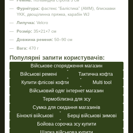
Фурнітура:
фастекс “Балістика” (AMM), блискавки
YKK, двощілинна пряжка, карабін WJ
Липучка:
Velcro
Розмір:
35×21×7 см
Довжина ременя:
50–90 см
Вага:
470 г
Популярні запити користувачів:
Військове спорядження магазин
Військові ремені
Тактична кофта
Купити флісові кофти
Multi tool
Військовий одяг інтернет магазин
Термобілизна для зсу
Сумка для скидання магазинів
Біноклі військові
Берці військові зимові
Бойова сорочка зсу купити
Шапка військова купити