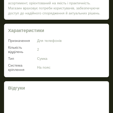
асортимент, орієнтований на якість і практичність.
Магазин враховує потреби користувачів, забезпечуючи
доступ до надійного спорядження й актуальних рішень.
Характеристики
Призначення
Для телефонів
Кількість
2
відділень
Тип
Сумка
Система
На пояс
кріплення
Відгуки