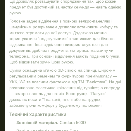
що дозволяє розташувати спорядження так, щоб кожен
предмет був доступний за частку секунди — навіть однією
рукою.
Головне заднє відділення з повною велкро-панеллю і
швидкісним розкривачем дозволяє встановити кобуру та
миттєво отримати до неї доступ. Додатково можна
користуватися “олдскульними” хлястиками для бічного
відкривання. Інші відділення використовуються для
документів, дрібних предметів, ліхтарика, магазину чи
телефона. Три основні відділення мають подвійні бігунки,
щоб відкривати зручнішою рукою.
Сумка оснащена м’якою 3D-сіткою на спинці, широким
регульованим ременем та фурнітурою преміумкласу —
YKK, WJ та власним фастексом від ТМ “Балістика”. На дні
розташовано еластичне кріплення під турнікет, а спереду
— велкро-панель для патчів. Конструкція “Пазухи”
дозволяє носити її на талії, плечі або на грудях,
забезпечуючи комфорт у будь-якому положенні.
Технічні характеристики
Зовнішній матеріал:
Cordura 500D
Ремінь:
поліамідна стропа 5 см