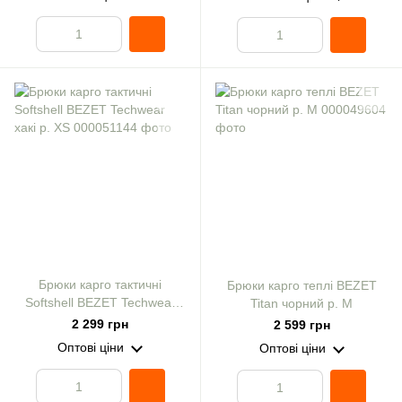
Брюки карго тактичні
Брюки карго теплі BEZET
Softshell BEZET Techwear
Titan чорний р. M
хакі р. XS
2 299 грн
2 599 грн
Оптові ціни
Оптові ціни