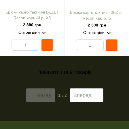
Брюки карго тактичні BEZET
Брюки карго тактичні BEZET
Recon чорний р. XS
Recon хакі р. S
2 390 грн
2 390 грн
Оптові ціни
Оптові ціни
Показати ще 9 товарів
Назад
Вперед
1
з 2