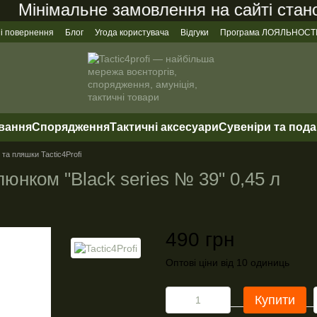
Мінімальне замовлення на сайті станов
 і повернення
Блог
Угода користувача
Відгуки
Програма ЛОЯЛЬНОСТ
ування
Спорядження
Тактичні аксесуари
Сувеніри та под
та пляшки Tactic4Profi
юнком "Black series № 39" 0,45 л
490 грн
Оптові ціни від 10 одиниць
Купити