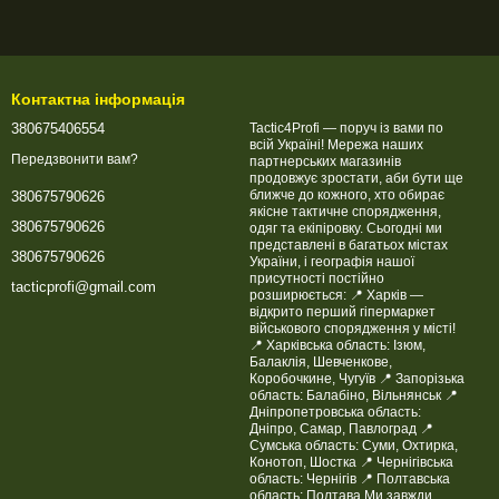
Контактна інформація
380675406554
Tactic4Profi — поруч із вами по
всій Україні! Мережа наших
Передзвонити вам?
партнерських магазинів
продовжує зростати, аби бути ще
ближче до кожного, хто обирає
380675790626
якісне тактичне спорядження,
380675790626
одяг та екіпіровку. Сьогодні ми
представлені в багатьох містах
380675790626
України, і географія нашої
присутності постійно
tacticprofi@gmail.com
розширюється: 📍 Харків —
відкрито перший гіпермаркет
військового спорядження у місті!
📍 Харківська область: Ізюм,
Балаклія, Шевченкове,
Коробочкине, Чугуїв 📍 Запорізька
область: Балабіно, Вільнянськ 📍
Дніпропетровська область:
Дніпро, Самар, Павлоград 📍
Сумська область: Суми, Охтирка,
Конотоп, Шостка 📍 Чернігівська
область: Чернігів 📍 Полтавська
область: Полтава Ми завжди