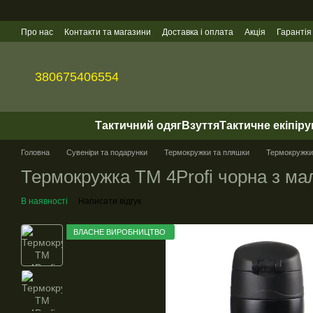
Перейти до основного контенту
Про нас
Контакти та магазини
Доставка і оплата
Акція
Гарантія
Гуртові продажі
380675406554
Тактичний одяг
Взуття
Тактичне екіпір
Головна
Сувеніри та подарунки
Термокружки та пляшки
Термокружки 
Термокружка ТМ 4Profi чорна з мал
В наявності
Написати відгук
ВЛАСНЕ ВИРОБНИЦТВО