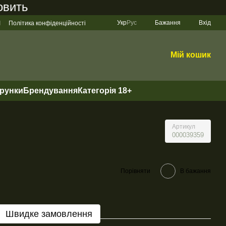
ить 200 грн
Укр
Рус
Бажання
Вхід
І
Політика конфіденційності
Мій кошик
арунки
Брендування
Категорія 18+
Артикул
000039359
Порівняти
В бажання
Швидке замовлення