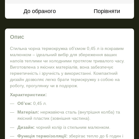
До обраного
Порівняти
Опис
Стильна чорна термокружка об'ємом 0,45 л із яскравим
малюнком – ідеальний вибір для збереження ваших
напоїв теплими чи холодними протягом тривалого часу.
Виготовлена з якісних матеріалів, вона забезпечує
герметичність і зручність у використанні. Компактний
дизайн дозволяє легко брати термокружку з собою на
роботу, прогулянку чи в подорож.
Характеристики:
Об’єм:
0,45 л.
Матеріал:
нержавіюча сталь (внутрішня колба) та
якісний пластик (зовнішня частина).
Дизайн:
чорний колір із стильним малюнком.
Функція термоізоляції:
зберігає тепло до 6 годин і