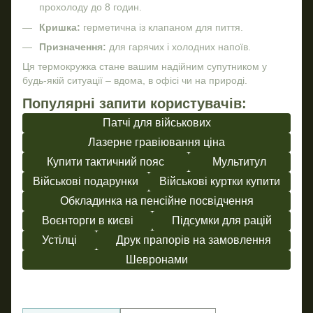
прохолоду до 8 годин.
Кришка:
герметична із клапаном для пиття.
Призначення:
для гарячих і холодних напоїв.
Ця термокружка стане вашим надійним супутником у
будь-якій ситуації – вдома, в офісі чи на природі.
Популярні запити користувачів:
Патчі для військових
Лазерне гравіювання ціна
Купити тактичний пояс
Мультитул
Військові подарунки
Військові куртки купити
Обкладинка на пенсійне посвідчення
Воєнторги в києві
Підсумки для рацій
Устілці
Друк прапорів на замовлення
Шевронами