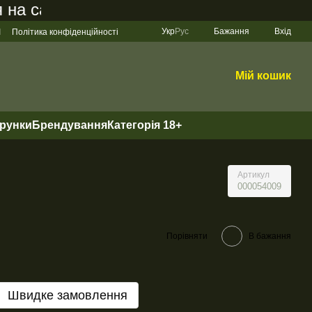
 сайті становить 200 грн
Укр
Рус
Бажання
Вхід
І
Політика конфіденційності
Мій кошик
арунки
Брендування
Категорія 18+
Артикул
000054009
Порівняти
В бажання
Швидке замовлення