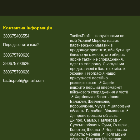
Контактна інформація
380675406554
Tactic4Profi — поруч із вами по
всій Україні! Мережа наших
Передзвонити вам?
партнерських магазинів
продовжує зростати, аби бути ще
ближче до кожного, хто обирає
380675790626
якісне тактичне спорядження,
380675790626
одяг та екіпіровку. Сьогодні ми
представлені в багатьох містах
380675790626
України, і географія нашої
присутності постійно
tacticprofi@gmail.com
розширюється: 📍 Харків —
відкрито перший гіпермаркет
військового спорядження у місті!
📍 Харківська область: Ізюм,
Балаклія, Шевченкове,
Коробочкине, Чугуїв 📍 Запорізька
область: Балабіно, Вільнянськ 📍
Дніпропетровська область:
Дніпро, Самар, Павлоград 📍
Сумська область: Суми, Охтирка,
Конотоп, Шостка 📍 Чернігівська
область: Чернігів 📍 Полтавська
область: Полтава Ми завжди