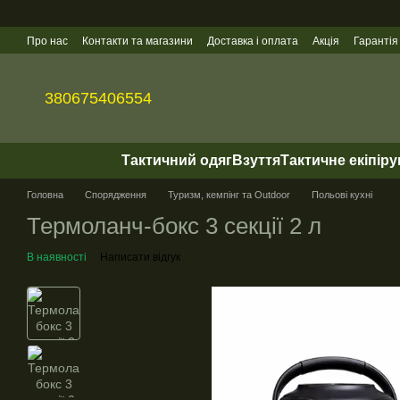
Перейти до основного контенту
Про нас
Контакти та магазини
Доставка і оплата
Акція
Гарантія
Гуртові продажі
380675406554
Тактичний одяг
Взуття
Тактичне екіпір
Головна
Спорядження
Туризм, кемпінг та Outdoor
Польові кухні
Термоланч-бокс 3 секції 2 л
В наявності
Написати відгук