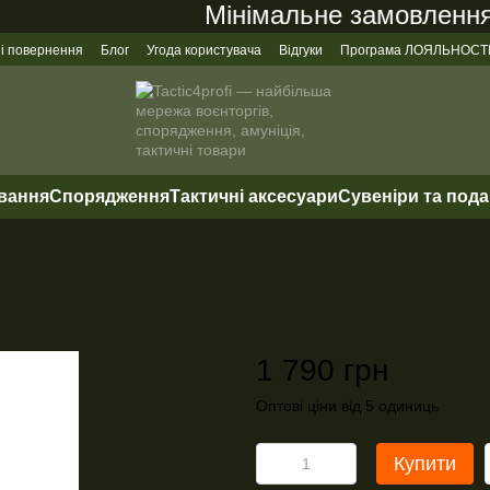
Мінімальне замовлення на
 і повернення
Блог
Угода користувача
Відгуки
Програма ЛОЯЛЬНОСТ
ування
Спорядження
Тактичні аксесуари
Сувеніри та под
1 790 грн
Оптові ціни від 5 одиниць
Купити