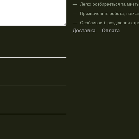
Легко розбирається та миєть
Призначення: робота, навчан
Особливості: розділення стра
Доставка
Оплата