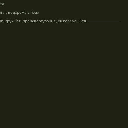
ся
ня, подорожі, виїзди
в, зручність транспортування, універсальність