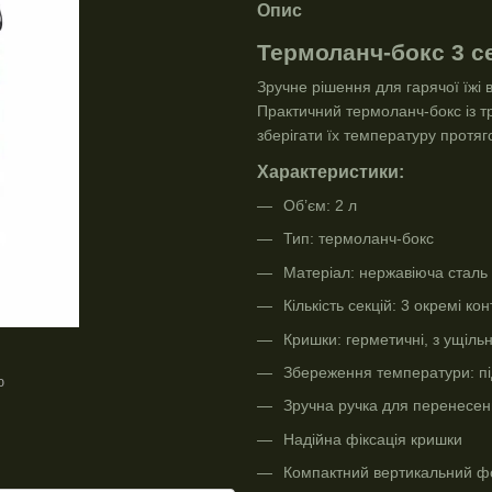
Опис
Термоланч-бокс 3 се
Зручне рішення для гарячої їжі 
Практичний термоланч-бокс із т
зберігати їх температуру протяг
Характеристики:
Об’єм: 2 л
Тип: термоланч-бокс
Матеріал: нержавіюча сталь 
Кількість секцій: 3 окремі ко
Кришки: герметичні, з ущіл
Збереження температури: під
ю
Зручна ручка для перенесе
Надійна фіксація кришки
Компактний вертикальний ф