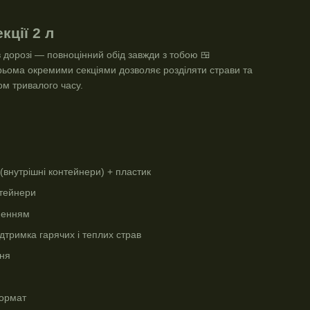
кції 2 л
в дорозі — повноцінний обід завжди з тобою 🍱
рьома окремими секціями дозволяє розділяти страви та
ом тривалого часу.
(внутрішні контейнери) + пластик
нтейнери
ьненням
тримка гарячих і теплих страв
ння
ормат