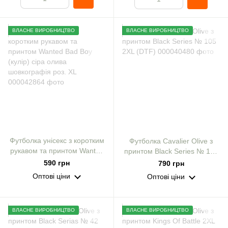
ВЛАСНЕ ВИРОБНИЦТВО
ВЛАСНЕ ВИРОБНИЦТВО
Футболка унісекс з коротким
Футболка Cavalier Olive з
рукавом та принтом Wanted
принтом Black Series № 105
Bad Boy (кулір) сіра олива
2XL (DTF)
590 грн
790 грн
шовкографія роз. XL
Оптові ціни
Оптові ціни
ВЛАСНЕ ВИРОБНИЦТВО
ВЛАСНЕ ВИРОБНИЦТВО