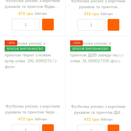
Футболка унісекс з коротким
Футболка унісекс з коротким
рукавом та принтом Відважні
рукавом та принтом
непереможні кулір оліва XL
Військовий череп блакитний,
472 грн
472 грн
590 грн
590 грн
оліва XXL
−20%
−20%
ВЛАСНЕ ВИРОБНИЦТВО
ВЛАСНЕ ВИРОБНИЦТВО
Футболка унісекс з коротким
Футболка унісекс з коротким
рукавом та принтом Череп з
рукавом та принтом ДШВ
ножем кулір оліва. 3XL
завжди перші оліва. XL
472 грн
472 грн
590 грн
590 грн