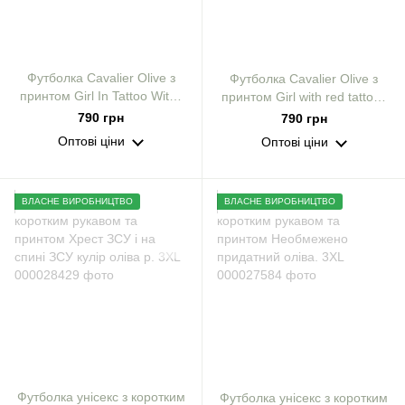
Футболка Cavalier Olive з
Футболка Cavalier Olive з
принтом Girl In Tattoo Witch
принтом Girl with red tattoos
Machine Gun 2XL (DTG)
2XL (DTG)
790 грн
790 грн
Оптові ціни
Оптові ціни
ВЛАСНЕ ВИРОБНИЦТВО
ВЛАСНЕ ВИРОБНИЦТВО
Футболка унісекс з коротким
Футболка унісекс з коротким