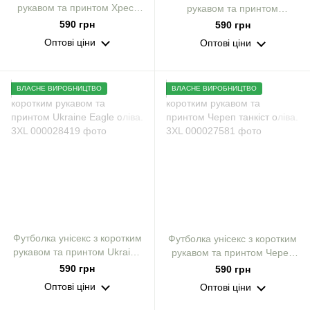
рукавом та принтом Хрест
рукавом та принтом
ЗСУ і на спині ЗСУ кулір
Необмежено придатний
590 грн
590 грн
оліва р. 3XL
оліва. 3XL
Оптові ціни
Оптові ціни
ВЛАСНЕ ВИРОБНИЦТВО
ВЛАСНЕ ВИРОБНИЦТВО
Футболка унісекс з коротким
Футболка унісекс з коротким
рукавом та принтом Ukraine
рукавом та принтом Череп
Eagle оліва. 3XL
танкіст оліва. 3XL
590 грн
590 грн
Оптові ціни
Оптові ціни