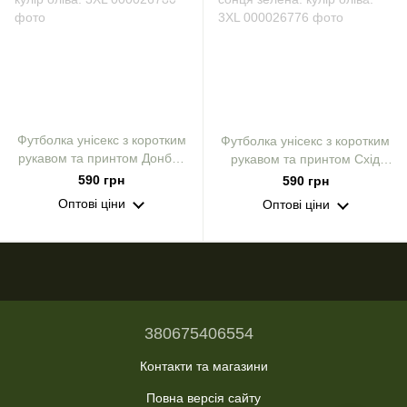
Футболка унісекс з коротким
Футболка унісекс з коротким
рукавом та принтом Донбас
рукавом та принтом Схід
не скорити! кулір оліва. 3XL
українського сонця зелена.
590 грн
590 грн
кулір оліва. 3XL
Оптові ціни
Оптові ціни
380675406554
Контакти та магазини
Повна версія сайту