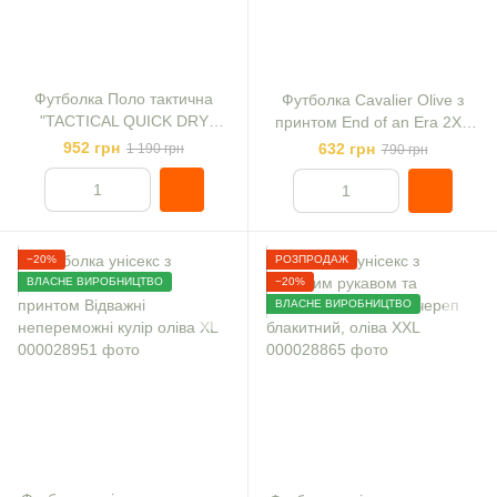
Футболка Поло тактична
Футболка Cavalier Olive з
"TACTICAL QUICK DRY
принтом End of an Era 2XL
POLOSHIRT" Olive р. L
(DTG)
952 грн
632 грн
1 190 грн
790 грн
−20%
РОЗПРОДАЖ
ВЛАСНЕ ВИРОБНИЦТВО
−20%
ВЛАСНЕ ВИРОБНИЦТВО