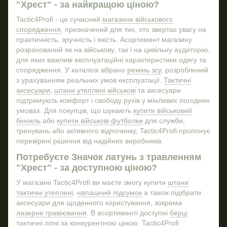
"Хрест" - за найкращою ціною?
Одяг військовий купити
Купити військовий одяг
Наб
Tactic4Profi - це сучасний
магазини військового
спорядження
, призначений для тих, хто звертає увагу на
Тактичний ремінь на пояс
практичність, зручність і якість. Асортимент магазину
Куртки тактичні
розрахований як на військову, так і на цивільну аудиторію,
для яких важливі експлуатаційні характеристики одягу та
Подарунки для військових
Фір
спорядження. У каталозі зібрано
ремінь зсу
, розроблений
Жетон
з урахуванням реальних умов експлуатації.
Тактичні
Плитоноска
Терм
аксесуари
,
штани утеплені військові
та аксесуари
підтримують комфорт і свободу рухів у мінливих погодних
Купити рюкзак тактичний
Курт
умовах. Для покупців, що шукають
купити військовий
Дощовик військовий пончо
бінокль
або
купити військові футболки
для служби,
тренувань або активного відпочинку, Tactic4Profi пропонує
Термокружки
Пра
перевірені рішення від надійних виробників.
Літні берці зсу купити
Потребуєте Значок латунь з травленням
Бінокль
"Хрест" - за доступною ціною?
Тактичні рюкзак
У магазині Tactic4Profi ви маєте змогу купити
штани
Фліс кофта
тактичні утеплені
,
напашний підсумок
а також підібрати
аксесуари для щоденного користування, зокрема
Підсумками
Зна
лазерне гравіювання
. В асортименті доступні
берці
Тактичні шорти купити
ПВХ
тактичні літні
за конкурентною ціною. Tactic4Profi