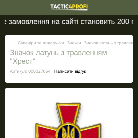
 замовлення на сайті становить 200 грн
Сувеніри та подарунки
Значки
Значок латунь з травлення
Значок латунь з травленням
"Хрест"
Артикул:
000027864
Написати відгук