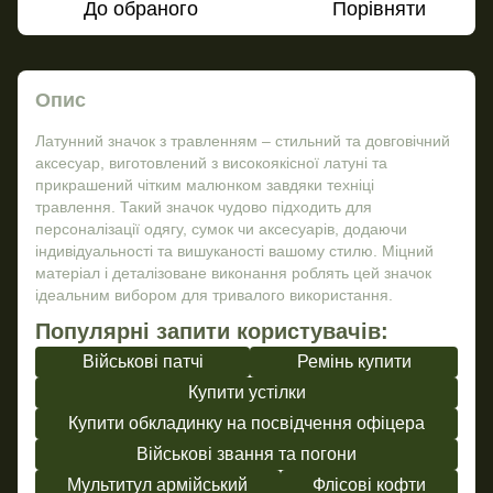
До обраного
Порівняти
Опис
Латунний значок з травленням – стильний та довговічний
аксесуар, виготовлений з високоякісної латуні та
прикрашений чітким малюнком завдяки техніці
травлення. Такий значок чудово підходить для
персоналізації одягу, сумок чи аксесуарів, додаючи
індивідуальності та вишуканості вашому стилю. Міцний
матеріал і деталізоване виконання роблять цей значок
ідеальним вибором для тривалого використання.
Популярні запити користувачів:
Військові патчі
Ремінь купити
Купити устілки
Купити обкладинку на посвідчення офіцера
Військові звання та погони
Мультитул армійський
Флісові кофти