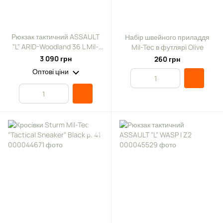
Рюкзак тактичний ASSAULT
Набір швейного приладдя
"L" ARID-Woodland 36 L Mil-
Mil-Tec в футлярі Olive
Tec
3 090 грн
260 грн
Оптові ціни