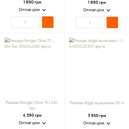
Olive 8л
Black 8л
1 890 грн
1 890 грн
Оптові ціни
Оптові ціни
Рюкзак Ranger Olive 75 L Mil-
Рюкзак Vogel мультикам 90 л
Tec
4 390 грн
3 950 грн
Оптові ціни
Оптові ціни