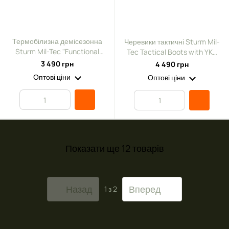
Термобілизна демісезонна
Черевики тактичні Sturm Mil-
Sturm Mil-Tec "Functional
Tec Tactical Boots with YKK
Underwear Performance"
Zipper Brown р. 40
3 490 грн
4 490 грн
Olive S/M
Оптові ціни
Оптові ціни
Показати ще 12 товарів
Назад
Вперед
1
з 2