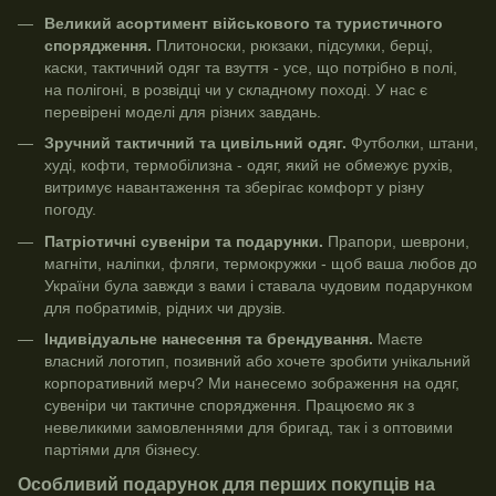
Великий асортимент військового та туристичного
спорядження.
Плитоноски, рюкзаки, підсумки, берці,
каски, тактичний одяг та взуття - усе, що потрібно в полі,
на полігоні, в розвідці чи у складному поході. У нас є
перевірені моделі для різних завдань.
Зручний тактичний та цивільний одяг.
Футболки, штани,
худі, кофти, термобілизна - одяг, який не обмежує рухів,
витримує навантаження та зберігає комфорт у різну
погоду.
Патріотичні сувеніри та подарунки.
Прапори, шеврони,
магніти, наліпки, фляги, термокружки - щоб ваша любов до
України була завжди з вами і ставала чудовим подарунком
для побратимів, рідних чи друзів.
Індивідуальне нанесення та брендування.
Маєте
власний логотип, позивний або хочете зробити унікальний
корпоративний мерч? Ми нанесемо зображення на одяг,
сувеніри чи тактичне спорядження. Працюємо як з
невеликими замовленнями для бригад, так і з оптовими
партіями для бізнесу.
Особливий подарунок для перших покупців на