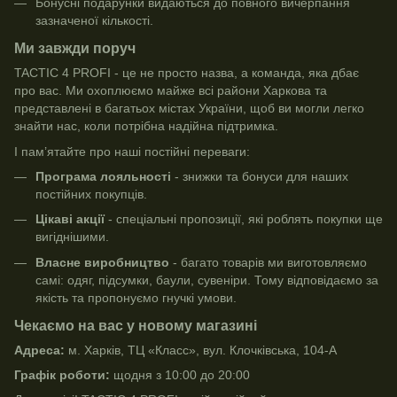
Бонусні подарунки видаються до повного вичерпання
зазначеної кількості.
Ми завжди поруч
TACTIC 4 PROFI - це не просто назва, а команда, яка дбає
про вас. Ми охоплюємо майже всі райони Харкова та
представлені в багатьох містах України, щоб ви могли легко
знайти нас, коли потрібна надійна підтримка.
І пам’ятайте про наші постійні переваги:
Програма лояльності
- знижки та бонуси для наших
постійних покупців.
Цікаві акції
- спеціальні пропозиції, які роблять покупки ще
вигіднішими.
Власне виробництво
- багато товарів ми виготовляємо
самі: одяг, підсумки, баули, сувеніри. Тому відповідаємо за
якість та пропонуємо гнучкі умови.
Чекаємо на вас у новому магазині
Адреса:
м. Харків, ТЦ «Класс», вул. Клочківська, 104-А
Графік роботи:
щодня з 10:00 до 20:00