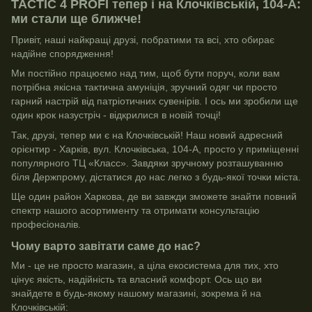
TACTIC 4 PROFI тепер і на Клочківській, 104-А:
ми стали ще ближче!
Привіт, наші найкращі друзі, побратими та всі, хто обирає
надійне спорядження!
Ми постійно працюємо над тим, щоб бути поруч, коли вам
потрібна якісна тактична амуніція, зручний одяг чи просто
гарний настрій від патріотичних сувенірів. І ось ми зробили ще
один крок назустріч - відкрилися в новій точці!
Так, друзі, тепер ми є на Клочківській! Наш новий адресний
орієнтир - Харків, вул. Клочківська, 104-А, просто у приміщенні
популярного ТЦ «Класс». Завдяки зручному розташуванню
біля Держпрому, дістатися до нас легко з будь-якої точки міста.
Ще один район Харкова, де ви завжди зможете знайти повний
спектр нашого асортименту та отримати консультацію
професіоналів.
Чому варто завітати саме до нас?
Ми - це не просто магазин, а ціла екосистема для тих, хто
цінує якість, надійність та власний комфорт. Ось що ви
знайдете в будь-якому нашому магазині, зокрема й на
Клочківській: