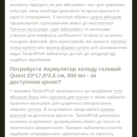
магазину підходить як для військових, так і для цивільних
Купити футболку військову
покупців, яким необхідні довговічні та зручні рішення в
Шолом військовий купити
Сум
одязі й спорядженні. У каталозі зібрано
шорти військові
,
Берці зимові зсу купити
Ніж
сформований з урахуванням вимог до експлуатації.
Тактичні аксесуари
,
одяг військового
та аксесуари
Тактичні рюкзак
створені для комфорту, мобільності та захисту за різних
Шолом воєнний
Шев
погодних факторів. Для користувачів, які шукають
тактичні
пояси купити
або
воєнна форма купити
для різноманітних
Купити підсумок для аптечки
Пра
задач Tactic4Profi забезпечує доступ до продукції від
Армійські часи купити
надійних виробників.
Футболка для військових
Бин
Потребуєте Акумулятор холоду гелевий
Купить тактичні очки
Quest 23*17,5*2,5 см, 800 мл - за
доступною ціною?
Утеплені штани
Військова шапка
Стрі
У магазині Tactic4Profi пропонується до придбання
літні
військові берці
або
підсумок для гранат
а також підібрати
Тактичні окуляри зсу
Налi
практичні аксесуари для щоденного використання,
Металева кружка
зокрема
погони
. В асортименті представлені
ремінь
воєнний
за доступною вартістю. Tactic4Profi регулярно
оновлює асортимент, дотримуючись вимог до якості та
практичного використання. Магазин забезпечує клієнтів
надійним спорядженням, орієнтуючись на простоту