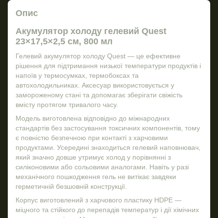
Опис
Акумулятор холоду гелевий Quest
23×17,5×2,5 см, 800 мл
Гелевий акумулятор холоду Quest — це ефективне
рішення для підтримання низької температури продуктів і
напоїв у термосумках, термобоксах та
автохолодильниках. Аксесуар використовується у
замороженому стані та допомагає зберігати свіжість
вмісту протягом тривалого часу.
Модель виготовлена відповідно до міжнародних
стандартів без застосування токсичних компонентів, тому
є повністю безпечною при контакті з харчовими
продуктами. Усередині знаходиться гелевий наповнювач,
який значно довше утримує холод у порівнянні з
силіконовими або сольовими аналогами. Навіть у разі
механічного пошкодження гель не витікає завдяки
герметичній безшовній конструкції.
Корпус виготовлений з харчового пластику HDPE —
міцного та стійкого до перепадів температур і дії хімічних