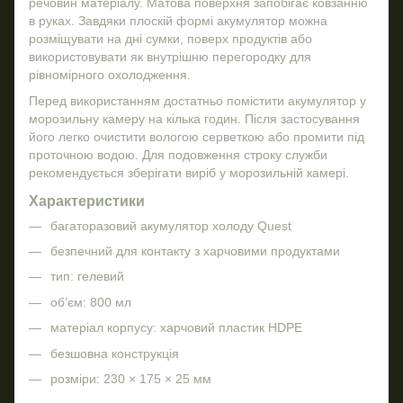
речовин матеріалу. Матова поверхня запобігає ковзанню
в руках. Завдяки плоскій формі акумулятор можна
розміщувати на дні сумки, поверх продуктів або
використовувати як внутрішню перегородку для
рівномірного охолодження.
Перед використанням достатньо помістити акумулятор у
морозильну камеру на кілька годин. Після застосування
його легко очистити вологою серветкою або промити під
проточною водою. Для подовження строку служби
рекомендується зберігати виріб у морозильній камері.
Характеристики
багаторазовий акумулятор холоду Quest
безпечний для контакту з харчовими продуктами
тип: гелевий
об’єм: 800 мл
матеріал корпусу: харчовий пластик HDPE
безшовна конструкція
розміри: 230 × 175 × 25 мм