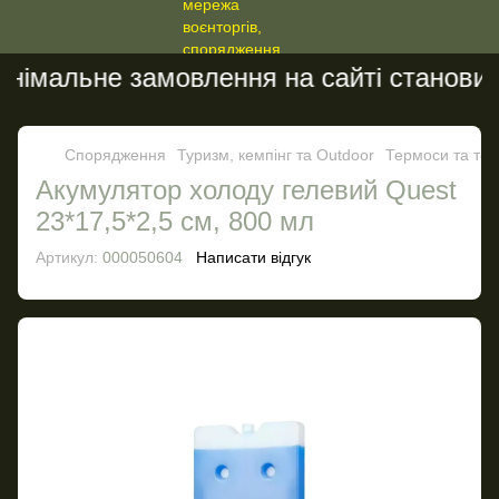
імальне замовлення на сайті становить 
Спорядження
Туризм, кемпінг та Outdoor
Термоси та те
Акумулятор холоду гелевий Quest
23*17,5*2,5 см, 800 мл
Артикул:
000050604
Написати відгук