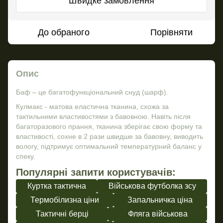
Швидке замовлення
До обраного
Порівняти
Опис
Баф – це багатофункціональний снуд (шарф).
Кулмакс - матова еластична тканина, схожа за
тактильними властивостями з бавовною. Навіть після
багаторазового прання, тканина зберігає свою форму та
властивості, сохне в 2 рази швидше за бавовну, виводить
вологу, підтримує оптимальний температурний баланс у
спеку.
Популярні запити користувачів:
Куртка тактична
Військова футболка зсу
Термобілизна ціни
Запальничка ціна
Тактичні берці
Фляга військова