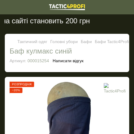
 сайті становить 200 грн
Тактичний одяг
Головні убори
Бафи
Бафи Tactic4Profi
Баф кулмакс синій
Артикул:
000015254
Написати відгук
РОЗПРОДАЖ
−20%