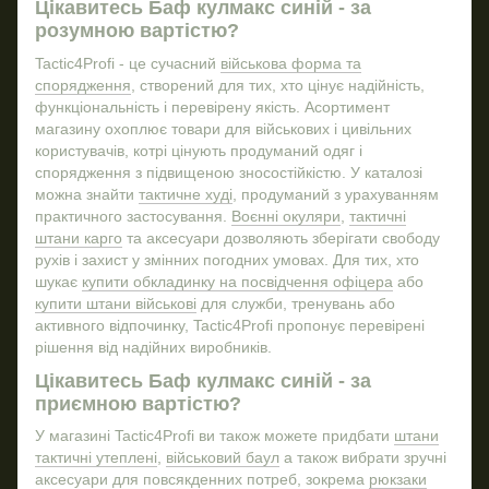
Omni heat куртка
Бейс
Цікавитесь Баф кулмакс синій - за
Ко
розумною вартістю?
Кофти флісові
Ніж
До
Тактичні рукавиці
Налi
Tactic4Profi - це сучасний
військова форма та
по
спорядження
, створений для тих, хто цінує надійність,
Тактичні берці
Ма
функціональність і перевірену якість. Асортимент
одя
Одяг тактичний
Рюк
магазину охоплює товари для військових і цивільних
користувачів, котрі цінують продуманий одяг і
Панами тактичні
спорядження з підвищеною зносостійкістю. У каталозі
Брелок
можна знайти
тактичне худі
, продуманий з урахуванням
Купити патчі військові
практичного застосування.
Воєнні окуляри
,
тактичні
штани карго
та аксесуари дозволяють зберігати свободу
Гравіювання на ножах
рухів і захист у змінних погодних умовах. Для тих, хто
Магазини з військовим одягом
Кепк
шукає
купити обкладинку на посвідчення офіцера
або
купити штани військові
для служби, тренувань або
Патріотичні наліпки на авто
Пра
активного відпочинку, Tactic4Profi пропонує перевірені
Окуляри тактичні купити
рішення від надійних виробників.
Шоломи
Налi
Цікавитесь Баф кулмакс синій - за
Тактичні біноклі
приємною вартістю?
Берці зимові тактичні
У магазині Tactic4Profi ви також можете придбати
штани
тактичні утеплені
,
військовий баул
а також вибрати зручні
Купити жетон зсу
аксесуари для повсякденних потреб, зокрема
рюкзаки