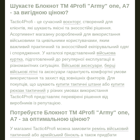
Вийськова форма купити
Сумк
Шукаєте Блокнот TM 4Profi "Army" one, А7
Зн
- за вигідною ціною?
Штани утеплені військові
Купити підсумок для турнікету
Tactic4Profi - це сучасний
воєнторг
, створений для
клієнтів, які шукають якісні та зносостійкі рішення.
Купити тактичну шапку
Асортимент магазину розроблений для використання
Купити військову куртку
військовими та цивільними користувачами, яким
важливий практичний та зносостійкий екіпірувальний одяг
Літні берці купити
і спорядження. У каталозі представлений
військова
Баул військовий
Ніж
куртка
, підготовлений до регулярної експлуатації в
Сублімація
Підс
різноманітних ситуаціях.
Військові аксесуари
,
берці
військові літні
та аксесуари гарантують комфортні умови
Військовий одяг купити
Мон
використання та захист від зовнішніх факторів. Для
Підсумки під магазини
ПВХ
покупців, що шукають
купити тактичні штани
або
купити
рюкзак тактичний
у різних умовах використання
Інтернет магазин військового спорядження
Шев
Tactic4Profi представляє перевірені рішення від
Устілки купити
Пра
виробників із репутацією.
Тактичний блокнот зсу купити
Потребуєте Блокнот TM 4Profi "Army" one,
Навушники тактичні військові
Рюк
А7 - за оптимальною ціною?
Тактичні спорядження
Пли
У магазині Tactic4Profi можна замовити
ремінь військовий
тактичний
або
армійський бінокль
а також придбати
Воєнний бушлат