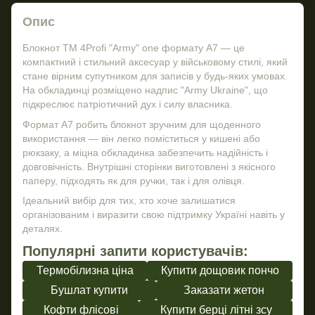
Опис
Блокнот TM 4Profi "Army" one формату А7 — це
компактний і стильний аксесуар у військовому стилі, який
стане вірним супутником для записів у будь-яких умовах.
На обкладинці розміщено надпис "Army Ukraine", що
підкреслює патріотичний дух і силу власника.
Формат А7 робить блокнот зручним для щоденного
використання — він легко поміститься у кишені або
рюкзаку, а міцна обкладинка забезпечить надійність і
довговічність. Внутрішні сторінки виготовлені з якісного
паперу, підходять як для ручки, так і для олівця.
Ідеальний вибір для тих, хто хоче залишатися
організованим і виразити свою підтримку Україні навіть у
деталях.
Популярні запити користувачів:
Термобілизна ціна
Купити дощовик пончо
Бушлат купити
Заказати жетон
Кофти флісові
Купити берці літні зсу