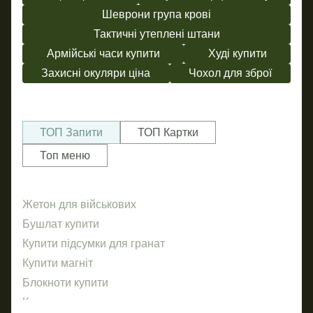
Шеврони група крові
Тактичні утеплені штани
Армійські часи купити
Худі купити
Захисні окуляри ціна
Чохол для зброї
ТОП Запити
ТОП Картки
Топ меню
Жетон для військових
Бл
Бр
Бушлат купити
Штан
Об
Купити підсумки для гранат
Зна
Нал
Купити магніт
ПВХ
ав
Блокноти купити
Шев
Маг
Кружка металева
Сті