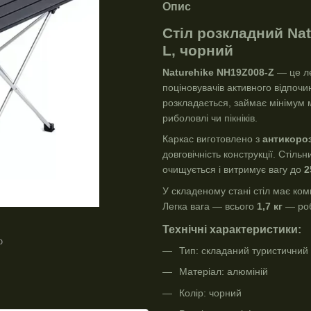
Опис
Стіл розкладний Nat
L, чорний
Naturehike NH19Z008-Z
— це ле
поціновувачів активного відпочи
розкладається, займає мінімум м
риболовлі чи пікніків.
Каркас виготовлено з
антикоро
довговічність конструкції. Стіл
очищується і витримує вагу до
2
У складеному стані стіл має ком
Легка вага — всього
1,7 кг
— роб
Технічні характеристики:
ю
Тип: складаний туристичний 
Матеріал: алюміній
Колір: чорний