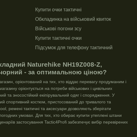
Но
Купити очки тактичні
Ліх
Обкладинка на військовий квиток
Фл
Військові погони зсу
Кр
Купити тактичні очки
Ніж
Бін
Підсумок для телефону тактичний
Сид
Та
на
Армійські ремені
Мі
кладний Naturehike NH19Z008-Z,
Брелок
Ніж
 чорний - за оптимальною ціною?
Військовий магазин
магазин
, орієнтований на тих, хто віддає перевагу продуманим і
Стікери ціна
агазину орієнтується на потреби військових і цивільних
Військові товари військторг
ний та зносостійкий екіпірувальний одяг і спорядження. У
вий спортивний костюм
, пристосований до тривалого та
убд
Військові спорядження
Шор
tool
,
ремені тактичні
та аксесуари дозволяють зберігати
Баул військовий
х погодних умовах. Для тих, хто обирає
купити утеплені штани
енаріїв застосування Tactic4Profi забезпечує вибір перевірених