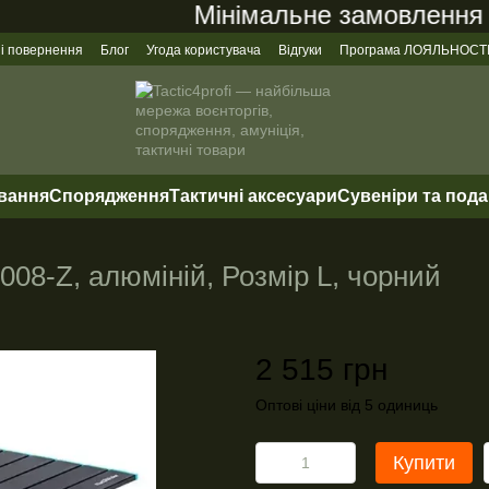
Мінімальне замовлення на с
 і повернення
Блог
Угода користувача
Відгуки
Програма ЛОЯЛЬНОСТ
ування
Спорядження
Тактичні аксесуари
Сувеніри та под
08-Z, алюміній, Розмір L, чорний
2 515 грн
Оптові ціни від 5 одиниць
Купити