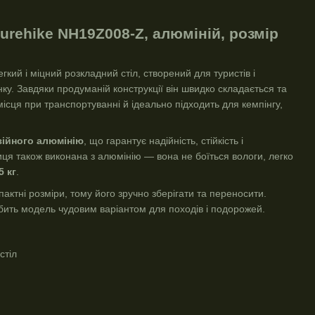
urehike NH19Z008-Z, алюміній, розмір
гкий і міцний розкладний стіл, створений для туристів і
нку. Завдяки продуманій конструкції він швидко складається та
ісця при транспортуванні й ідеально підходить для кемпінгу,
зійного алюмінію
, що гарантує надійність, стійкість і
ьниця також виконана з алюмінію — вона не боїться вологи, легко
5 кг
.
пактні розміри, тому його зручно зберігати та переносити.
ить модель чудовим варіантом для походів і подорожей.
стіл