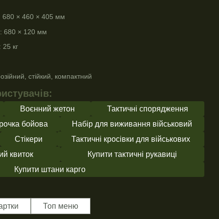
: 680 × 460 × 405 мм
: 680 × 120 мм
 25 кг
озійний, стійкий, компактний
истувачів:
Воєнний жетон
Тактичні спорядження
рочка бойова
Набір для виживання військовий
Стікери
Тактичні кросівки для військових
ий квиток
Купити тактичні рукавиці
Купити штани карго
артки
Топ меню