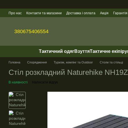
Перейти до основного контенту
Про нас
Контакти та магазини
Доставка і оплата
Акція
Гарантія
Гуртові продажі
380675406554
Тактичний одяг
Взуття
Тактичне екіпір
Головна
Спорядження
Туризм, кемпінг та Outdoor
Столи та стільці
Cтіл розкладний Naturehike NH19Z0
В наявності
Написати відгук