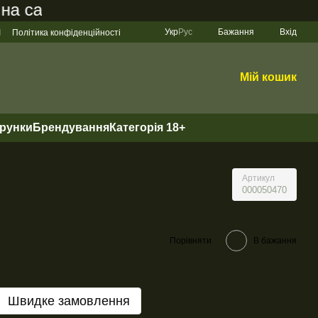
айті становить 200 грн
Укр
Рус
Бажання
Вхід
І
Політика конфіденційності
Мій кошик
арунки
Брендування
Категорія 18+
Артикул
000050470
Порівняти
В бажання
Швидке замовлення