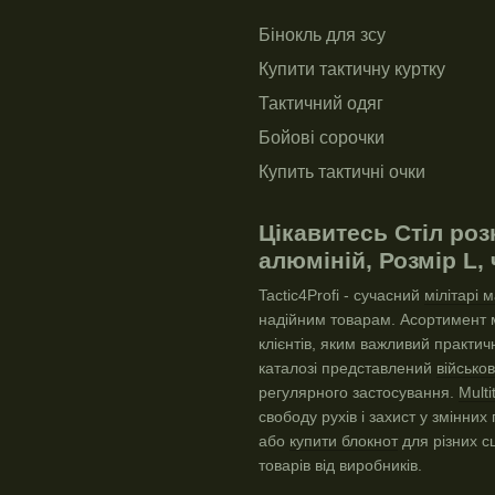
Бінокль для зсу
Купити тактичну куртку
Тактичний одяг
Бойові сорочки
Купить тактичні очки
Гравіювання на ножі
Цікавитесь Cтіл роз
Тактичні очки військові
алюміній, Розмір L,
Купити жетон зсу
Tactic4Profi - сучасний
мілітарі 
Військовий одяг львів
надійним товарам. Асортимент м
Воєнний магазин
клієнтів, яким важливий практич
каталозі представлений
військо
Обкладинка на посвідчення 
регулярного застосування.
Multi
Шеврон група крові
свободу рухів і захист у змінни
або
купити блокнот
для різних сц
товарів від виробників.