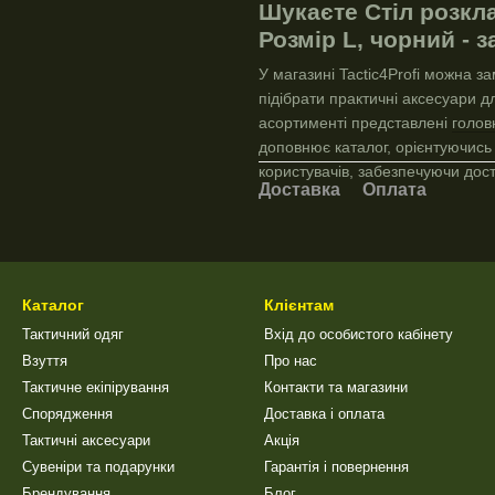
Шукаєте Cтіл розкла
Розмір L, чорний - 
У магазині Tactic4Profi можна з
підібрати практичні аксесуари 
асортименті представлені
голов
доповнює каталог, орієнтуючись 
користувачів, забезпечуючи дос
Доставка
Оплата
Каталог
Клієнтам
Тактичний одяг
Вхід до особистого кабінету
Взуття
Про нас
Тактичне екіпірування
Контакти та магазини
Спорядження
Доставка і оплата
Тактичні аксесуари
Акція
Сувеніри та подарунки
Гарантія і повернення
Брендування
Блог