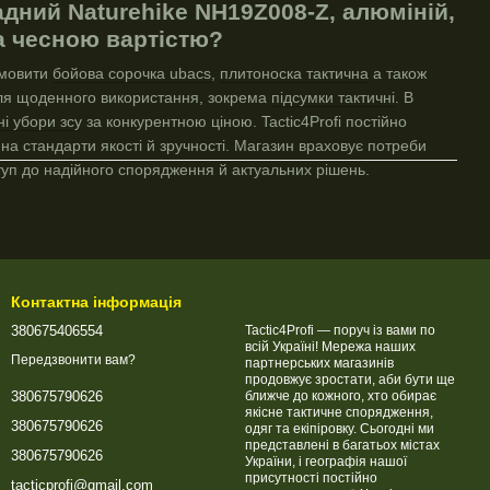
дний Naturehike NH19Z008-Z, алюміній,
за чесною вартістю?
амовити
бойова сорочка ubacs
,
плитоноска тактична
а також
для щоденного використання, зокрема
підсумки тактичні
. В
ні убори зсу
за конкурентною ціною. Tactic4Profi постійно
на стандарти якості й зручності. Магазин враховує потреби
туп до надійного спорядження й актуальних рішень.
Контактна інформація
380675406554
Tactic4Profi — поруч із вами по
всій Україні! Мережа наших
Передзвонити вам?
партнерських магазинів
продовжує зростати, аби бути ще
ближче до кожного, хто обирає
380675790626
якісне тактичне спорядження,
380675790626
одяг та екіпіровку. Сьогодні ми
представлені в багатьох містах
380675790626
України, і географія нашої
присутності постійно
tacticprofi@gmail.com