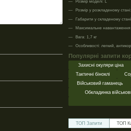
Розмір моделі: L
Розмір у розкладеному стані
Габарити у складеному стані
Максимальне навантаження:
Вага: 1,7 кг
Особливості: легкий, антикор
Популярні запити кор
Захисні окуляри ціна
Тактичні біноклі
Со
Військовий гаманець
Обкладинка військов
ТОП Запити
ТОП К