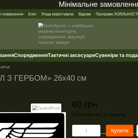
Мінімальне замовлення на
 і повернення
Блог
Угода користувача
Відгуки
Програма ЛОЯЛЬНОСТ
ування
Спорядження
Тактичні аксесуари
Сувеніри та под
c4Profi
ЕЛ З ГЕРБОМ» 26х40 см
60 грн
Оптові ціни від 10 одиниць
Купити