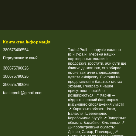
Контактна інформація
380675406554
Tactic4Profi — поруч із вами по
всій Україні! Мережа наших
Передзвонити вам?
партнерських магазинів
продовжує зростати, аби бути ще
ближче до кожного, хто обирає
380675790626
якісне тактичне спорядження,
380675790626
одяг та екіпіровку. Сьогодні ми
представлені в багатьох містах
380675790626
України, і географія нашої
присутності постійно
tacticprofi@gmail.com
розширюється: 📍 Харків —
відкрито перший гіпермаркет
військового спорядження у місті!
📍 Харківська область: Ізюм,
Балаклія, Шевченкове,
Коробочкине, Чугуїв 📍 Запорізька
область: Балабіно, Вільнянськ 📍
Дніпропетровська область:
Дніпро, Самар, Павлоград 📍