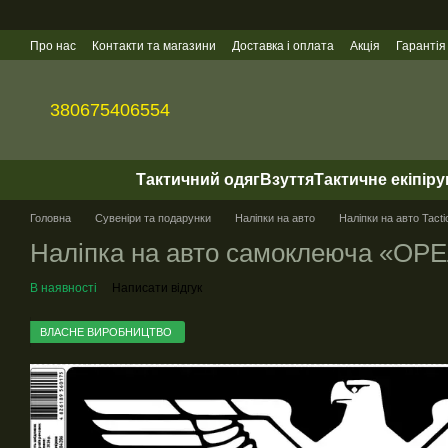
Перейти до основного контенту
Про нас
Контакти та магазини
Доставка і оплата
Акція
Гарантія
Гуртові продажі
380675406554
Тактичний одяг
Взуття
Тактичне екіпір
Головна
Сувеніри та подарунки
Наліпки на авто
Наліпки на авто Tacti
Налiпка на авто самоклеюча «ОР
В наявності
Написати відгук
ВЛАСНЕ ВИРОБНИЦТВО