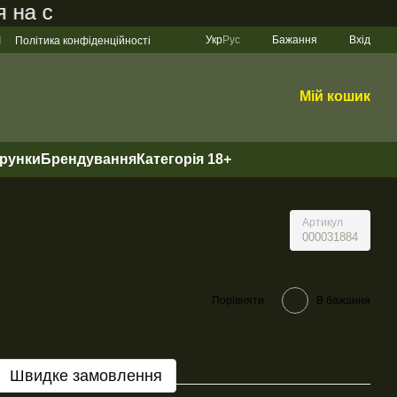
 сайті становить 200 грн
Укр
Рус
Бажання
Вхід
І
Політика конфіденційності
Мій кошик
арунки
Брендування
Категорія 18+
Артикул
000031884
Порівняти
В бажання
Швидке замовлення