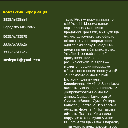
Контактна інформація
380675406554
Tactic4Profi — поруч із вами по
всій Україні! Мережа наших
Передзвонити вам?
партнерських магазинів
продовжує зростати, аби бути ще
ближче до кожного, хто обирає
380675790626
якісне тактичне спорядження,
380675790626
одяг та екіпіровку. Сьогодні ми
представлені в багатьох містах
380675790626
України, і географія нашої
присутності постійно
tacticprofi@gmail.com
розширюється: 📍 Харків —
відкрито перший гіпермаркет
військового спорядження у місті!
📍 Харківська область: Ізюм,
Балаклія, Шевченкове,
Коробочкине, Чугуїв 📍 Запорізька
область: Балабіно, Вільнянськ 📍
Дніпропетровська область:
Дніпро, Самар, Павлоград 📍
Сумська область: Суми, Охтирка,
Конотоп, Шостка 📍 Чернігівська
область: Чернігів 📍 Полтавська
область: Полтава Ми завжди
поруч, де б ви не були! А якщо
вашого міста ще немає в переліку
— ви можете легко замовити все