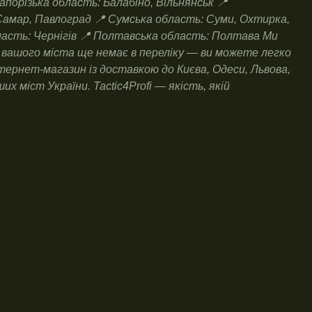
апорізька область: Балабіно, Вільнянськ 📍
Самар, Павлоград 📍 Сумська область: Суми, Охтирка,
ласть: Чернігів 📍 Полтавська область: Полтава Ми
що вашого міста ще немає в переліку — ви можете легко
тернет-магазин із доставкою до Києва, Одеси, Львова,
 міст України. Tactic4Profi — якість, якій