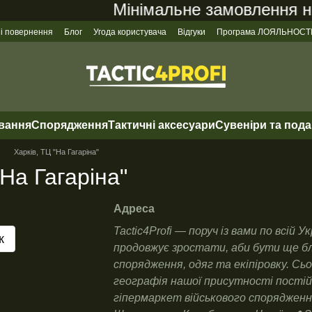
Мінімальне замовлення на са
 і повернення
Блог
Угода користувача
Відгуки
Програма ЛОЯЛЬНОСТ
ування
Спорядження
Тактичні аксесуари
Сувеніри та под
Харків, ТЦ "На Гагаріна"
"На Гагаріна"
Адреса
Tactic4Profi — поруч із вами по всій
к
продовжує зростати, аби бути ще бл
спорядження, одяг та екіпіровку. Сьо
географія нашої присутності постій
гіпермаркет військового спорядження 