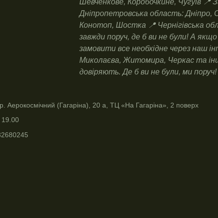
Шевченкове, Коробочкине, Чугуїв 📍 З
Дніпропетровська область: Дніпро, 
Конотоп, Шостка 📍 Чернігівська об
завжди поруч, де б ви не були! А як
замовити все необхідне через наш ін
Миколаєва, Житомира, Черкас та інших
довіряють. Де б ви не були, ми поруч!
р. Аерокосмічний (Гагаріна), 20 а, ТЦ «На Гагаріна», 2 поверх
 19.00
32680245