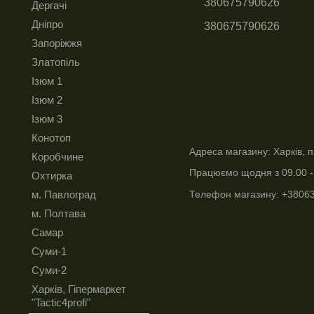
380675790626
Дергачі
Дніпро
380675790626
Запоріжжя
Златопіль
Ізюм 1
Ізюм 2
Ізюм 3
Конотоп
Адреса магазину: Харків, п
Коробчине
Працюємо щодня з 09.00 -
Охтирка
Телефон магазину: +3806
м. Павлоград
м. Полтава
Самар
Суми-1
Суми-2
Харків, Гіпермаркет
"Tactic4profi"