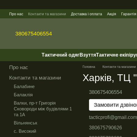
Перейти до основного контенту
Про нас
Контакти та магазини
Доставка і оплата
Акція
Гарантія
Гуртові продажі
380675406554
Тактичний одяг
Взуття
Тактичне екіпір
Про нас
Головна
Контакти та магазини
Харків, ТЦ 
Контакти та магазини
Балабине
380675406554
Балаклія
Валки, пр-т Григорія
Замовити дзвіно
Сковороди між будівлями 1
та 1А
tacticprofi@gmail.com
Вільнянськ
380675790626
с. Високий