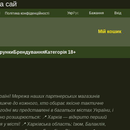
йті становить 200 грн
Укр
Рус
Бажання
Вхід
І
Політика конфіденційності
Мій кошик
арунки
Брендування
Категорія 18+
 Україні! Мережа наших партнерських магазинів
ижче до кожного, хто обирає якісне тактичне
годні ми представлені в багатьох містах України, і
но розширюється: 📍 Харків — відкрито перший
у місті! 📍 Харківська область: Ізюм, Балаклія,