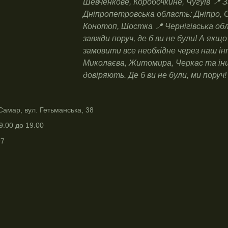
Шевченкове, Коробочкине, Чугуїв 📍 З
Дніпропетровська область: Дніпро, 
Конотоп, Шостка 📍 Чернігівська об
завжди поруч, де б ви не були! А як
замовити все необхідне через наш ін
Миколаєва, Житомира, Черкас та інших
довіряють. Де б ви не були, ми поруч!
Самар, вул. Гетьманська, 38
9.00 до 19.00
97