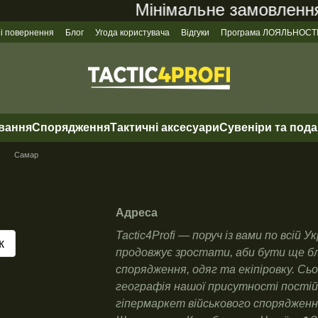
Мінімальне замовлення на
 і повернення
Блог
Угода користувача
Відгуки
Програма ЛОЯЛЬНОСТ
ування
Спорядження
Тактичні аксесуари
Сувеніри та под
Самар
Адреса
Tactic4Profi — поруч із вами по всій
к
продовжує зростати, аби бути ще бл
спорядження, одяг та екіпіровку. Сьо
географія нашої присутності постій
гіпермаркет військового спорядження 