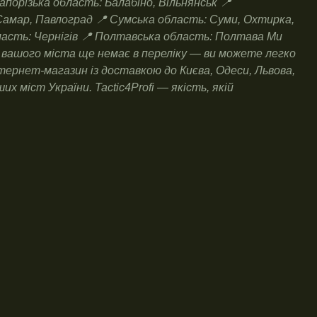
апорізька область: Балабіно, Вільнянськ 📍
Самар, Павлоград 📍 Сумська область: Суми, Охтирка,
ласть: Чернігів 📍 Полтавська область: Полтава Ми
що вашого міста ще немає в переліку — ви можете легко
тернет-магазин із доставкою до Києва, Одеси, Львова,
 міст України. Tactic4Profi — якість, якій