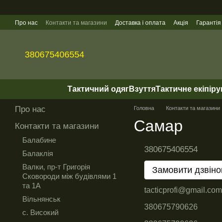
Перейти до основного контенту
Про нас
Контакти та магазини
Доставка і оплата
Акція
Гарантія
Гуртові продажі
380675406554
Тактичний одяг
Взуття
Тактичне екіпір
Про нас
Головна
Контакти та магазини
Самар
Контакти та магазини
Балабине
380675406554
Балаклія
Валки, пр-т Григорія
Замовити дзвіно
Сковороди між будівлями 1
та 1А
tacticprofi@gmail.com
Вільнянськ
380675790626
с. Високий