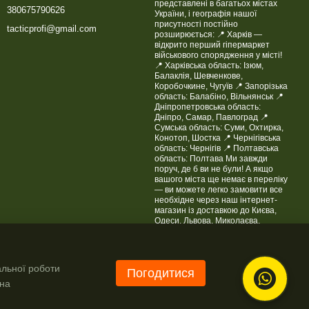
представлені в багатьох містах
380675790626
України, і географія нашої
присутності постійно
tacticprofi@gmail.com
розширюється: 📍 Харків —
відкрито перший гіпермаркет
військового спорядження у місті!
📍 Харківська область: Ізюм,
Балаклія, Шевченкове,
Коробочкине, Чугуїв 📍 Запорізька
область: Балабіно, Вільнянськ 📍
Дніпропетровська область:
Дніпро, Самар, Павлоград 📍
Сумська область: Суми, Охтирка,
Конотоп, Шостка 📍 Чернігівська
область: Чернігів 📍 Полтавська
область: Полтава Ми завжди
поруч, де б ви не були! А якщо
вашого міста ще немає в переліку
— ви можете легко замовити все
необхідне через наш інтернет-
магазин із доставкою до Києва,
Одеси, Львова, Миколаєва,
Житомира, Черкас та інших міст
України. Tactic4Profi — якість, якій
довіряють. Де б ви не були, ми
поруч!
альної роботи
Погодитися
Мапа проїзду
 на