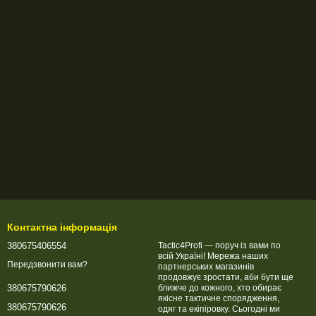
Контактна інформація
380675406554
Tactic4Profi — поруч із вами по
всій Україні! Мережа наших
Передзвонити вам?
партнерських магазинів
продовжує зростати, аби бути ще
ближче до кожного, хто обирає
380675790626
якісне тактичне спорядження,
380675790626
одяг та екіпіровку. Сьогодні ми