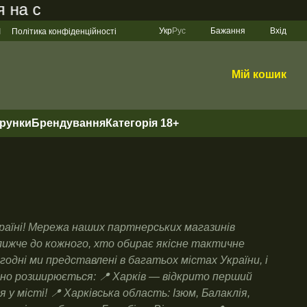
 сайті становить 200 грн
Укр
Рус
Бажання
Вхід
І
Політика конфіденційності
Мій кошик
арунки
Брендування
Категорія 18+
 Україні! Мережа наших партнерських магазинів
ижче до кожного, хто обирає якісне тактичне
годні ми представлені в багатьох містах України, і
но розширюється: 📍 Харків — відкрито перший
у місті! 📍 Харківська область: Ізюм, Балаклія,