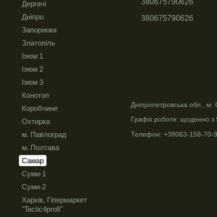
380675790626
Дергачі
Дніпро
380675790626
Запоріжжя
Златопіль
Ізюм 1
Ізюм 2
Ізюм 3
Конотоп
Дніпропетровська обл., м. 
Коробчине
Графік роботи: щоденно з 
Охтирка
Телефон: +38063-158-70-
м. Павлоград
м. Полтава
Самар
Суми-1
Суми-2
Харків, Гіпермаркет
"Tactic4profi"