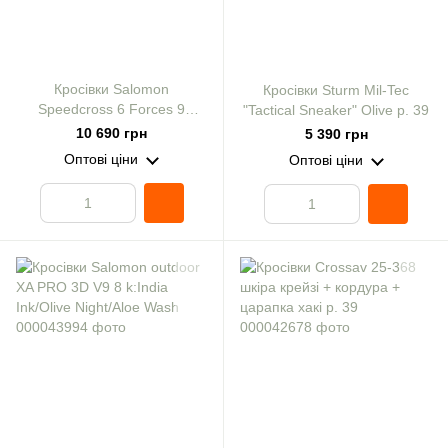
Кросівки Salomon
Кросівки Sturm Mil-Tec
Speedcross 6 Forces 9
"Tactical Sneaker" Olive р. 39
к:green/black
10 690 грн
5 390 грн
Оптові ціни
Оптові ціни