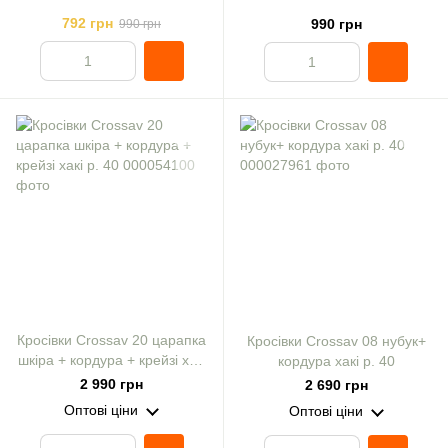
792 грн
990 грн
990 грн
Кросівки Crossav 20 царапка
Кросівки Crossav 08 нубук+
шкіра + кордура + крейзі хакі
кордура хакі р. 40
р. 40
2 990 грн
2 690 грн
Оптові ціни
Оптові ціни