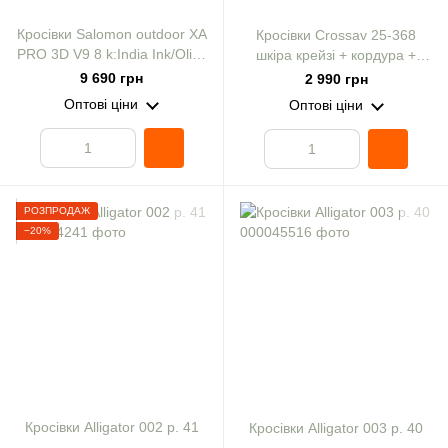
Кросівки Salomon outdoor XA
Кросівки Crossav 25-368
PRO 3D V9 8 k:India Ink/Olive
шкіра крейзі + кордура +
Night/Aloe Wash
царапка хакі р. 39
9 690 грн
2 990 грн
Оптові ціни
Оптові ціни
РОЗПРОДАЖ
−20%
Кросівки Alligator 002 р. 41
Кросівки Alligator 003 р. 40