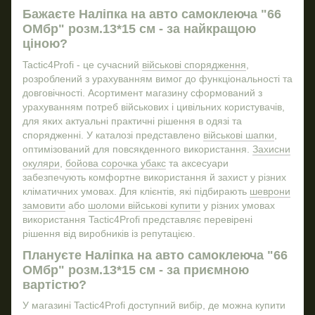
Пончо дощовик купити
Бажаєте Налiпка на авто самоклеюча "66
Зн
ОМбр" розм.13*15 см - за найкращою
Купити сумку барсетку
Бре
ціною?
Підсумок для гранат
Налi
Tactic4Profi - це сучасний
військові спорядження
,
Термобілизна купить
розроблений з урахуванням вимог до функціональності та
Купить тактичні рукавиці
довговічності. Асортимент магазину сформований з
урахуванням потреб військових і цивільних користувачів,
Тактичний ремінь на пояс
Бре
для яких актуальні практичні рішення в одязі та
Шеврони група крові
спорядженні. У каталозі представлено
військові шапки
,
Військові звання і погони
оптимізований для повсякденного використання.
Захисни
окуляри
,
бойова сорочка убакс
та аксесуари
Тактична футболка купити
забезпечують комфортне використання й захист у різних
Військовий тактичний рюкзак
Штан
кліматичних умовах. Для клієнтів, які підбирають
шеврони
замовити
або
шоломи військові купити
у різних умовах
Військова фляга купити
використання Tactic4Profi представляє перевірені
Набір для виживання
рішення від виробників із репутацією.
Наліпки на авто
Плануєте Налiпка на авто самоклеюча "66
Тактичні кофти
ОМбр" розм.13*15 см - за приємною
вартістю?
Купити рюкзак військовий
Тактичні рюкзаки
У магазині Tactic4Profi доступний вибір, де можна купити