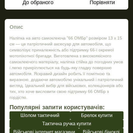
До обраного
Порівняти
Опис
Наліпка на авто самоклеюча "66 ОМБр" розміром 13 х 15
см — це патріотичний аксесуар для автомобіля, що
символізує приналежність або підтримку 66-ї окремої
мотопіхотної бригади. Виготовлена з високоякісного
самоклеючого матеріалу, наліпка стійка до погодних умов
і легко прикріплюється на будь-яку гладку поверхню
автомобіля. Яскравий дизайн робить її помітною та
виразною, додаючи автомобілю унікальний і патріотичний
вигляд. Ідеальний вибір для військових, колекціонерів або
тих, хто хоче висловити свою підтримку 66 ОМБр з
гордістю.
Популярні запити користувачів:
Шолом тактичний
Брелок купити
Тактична ручка купити
Військові інтернет магазини
Військові біноклі