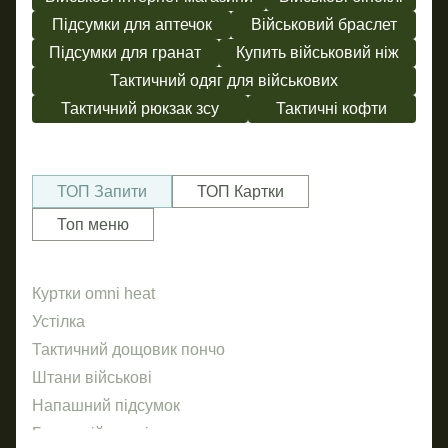
Підсумки для аптечок
Військовий браслет
Підсумки для гранат
Купить військовий ніж
Тактичний одяг для військових
Тактичний рюкзак зсу
Тактичні кофти
ТОП Запити
ТОП Картки
Топ меню
Куртки omni heat
Год
Нал
ав
Устілка
ПВХ
Бр
Тактичний дощовик пончо
Об
Штани військові
Джо
Маг
Напашний підсумок
Рем
Бл
Баули військові
Сті