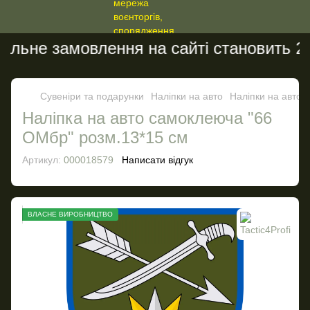
льне замовлення на сайті становить 200
Сувеніри та подарунки
Наліпки на авто
Наліпки на авто T
Налiпка на авто самоклеюча "66
ОМбр" розм.13*15 см
Артикул:
000018579
Написати відгук
ВЛАСНЕ ВИРОБНИЦТВО