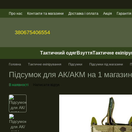
Перейти до основного контенту
Про нас
Контакти та магазини
Доставка і оплата
Акція
Гарантія
Гуртові продажі
380675406554
Тактичний одяг
Взуття
Тактичне екіпір
Головна
Тактичне екіпірування
Підсумки
Підсумки під магазини
П
Підсумок для АК/АКМ на 1 магази
В наявності
Написати відгук