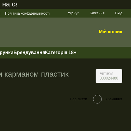
 сайті становить 200 грн
Укр
Рус
Бажання
Вхід
І
Політика конфіденційності
Мій кошик
арунки
Брендування
Категорія 18+
м карманом пластик
Артикул
000024480
Порівняти
В бажання