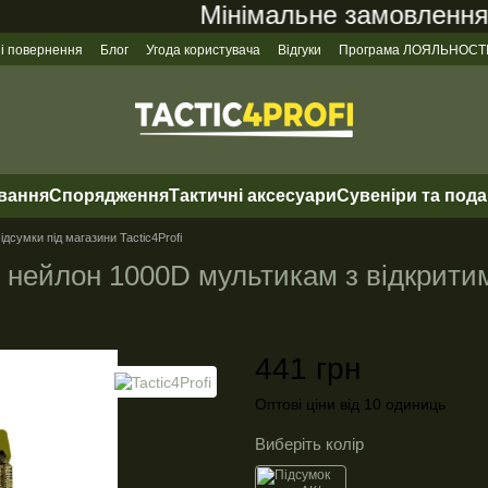
Мінімальне замовлення на
 і повернення
Блог
Угода користувача
Відгуки
Програма ЛОЯЛЬНОСТ
ування
Спорядження
Тактичні аксесуари
Сувеніри та под
ідсумки під магазини Tactic4Profi
н нейлон 1000D мультикам з відкрити
441 грн
Оптові ціни від 10 одиниць
Виберіть колір