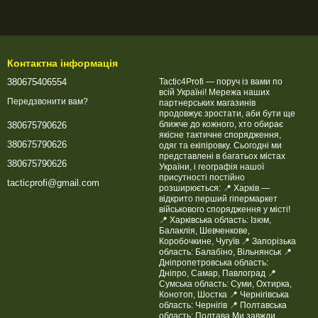
Контактна інформація
380675406554
Tactic4Profi — поруч із вами по
всій Україні! Мережа наших
Передзвонити вам?
партнерських магазинів
продовжує зростати, аби бути ще
ближче до кожного, хто обирає
380675790626
якісне тактичне спорядження,
380675790626
одяг та екіпіровку. Сьогодні ми
представлені в багатьох містах
380675790626
України, і географія нашої
присутності постійно
tacticprofi@gmail.com
розширюється: 📍 Харків —
відкрито перший гіпермаркет
військового спорядження у місті!
📍 Харківська область: Ізюм,
Балаклія, Шевченкове,
Коробочкине, Чугуїв 📍 Запорізька
область: Балабіно, Вільнянськ 📍
Дніпропетровська область:
Дніпро, Самар, Павлоград 📍
Сумська область: Суми, Охтирка,
Конотоп, Шостка 📍 Чернігівська
область: Чернігів 📍 Полтавська
область: Полтава Ми завжди