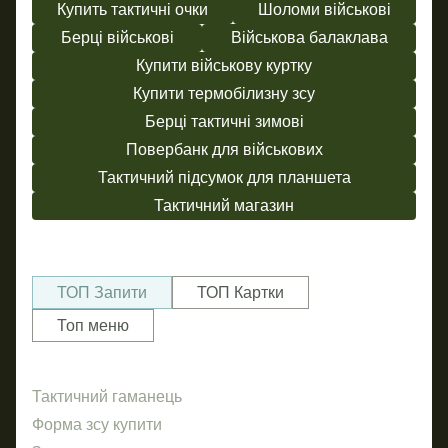
Купить тактичні очки
Шоломи військові
Берці військові
Військова балаклава
Купити військову куртку
Купити термобілизну зсу
Берці тактичні зимові
Повербанк для військових
Тактичний підсумок для планшета
Тактичний магазин
ТОП Запити
ТОП Картки
Топ меню
Тактичний гаманець
Пра
Рюк
сум
Форма зсу купити
Рука
ба