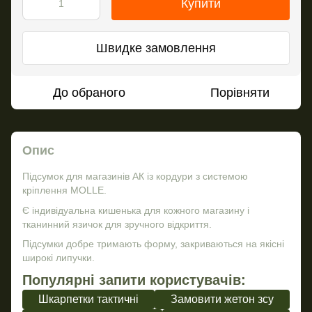
Купити
Швидке замовлення
До обраного
Порівняти
Опис
Підсумок для магазинів АК із кордури з системою
кріплення MOLLE.
Є індивідуальна кишенька для кожного магазину і
тканинний язичок для зручного відкриття.
Підсумки добре тримають форму, закриваються на якісні
широкі липучки.
Популярні запити користувачів:
Шкарпетки тактичні
Замовити жетон зсу