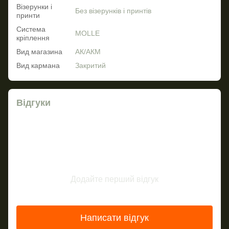
Візерунки і
Без візерунків і принтів
принти
Система
MOLLE
кріплення
Вид магазина
АК/АКМ
Вид кармана
Закритий
Відгуки
Додайте перший відгук
Написати відгук