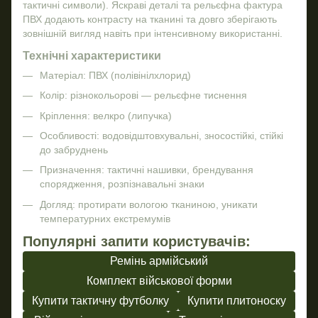
тактичні символи). Яскраві деталі та рельєфна фактура
ПВХ додають контрасту на тканині та довго зберігають
зовнішній вигляд навіть при інтенсивному використанні.
Технічні характеристики
Матеріал: ПВХ (полівінілхлорид)
Колір: різнокольорові — рельєфне тиснення
Кріплення: велкро (липучка)
Особливості: водовідштовхувальні, зносостійкі, стійкі
до забруднень
Призначення: тактичні нашивки, брендування
спорядження, розпізнавальні знаки
Догляд: протирати вологою тканиною, уникати
температурних екстремумів
Популярні запити користувачів:
Ремінь армійський
Комплект військової форми
Купити тактичну футболку
Купити плитоноску