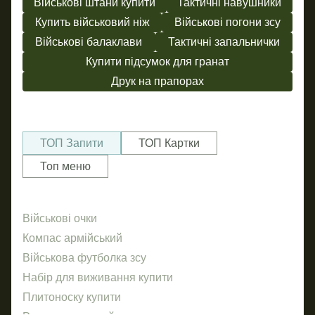
Військові штани купити
Тактичні навушники
Купить військовий ніж
Військові погони зсу
Військові балаклави
Тактичні запальнички
Купити підсумок для гранат
Друк на прапорах
ТОП Запити
ТОП Картки
Топ меню
Військові очки
Ше
Пр
Компас армійський
За
Військова футболка зсу
ПВХ
По
Набір для виживання купити
Же
Плитоноску купити
Бр