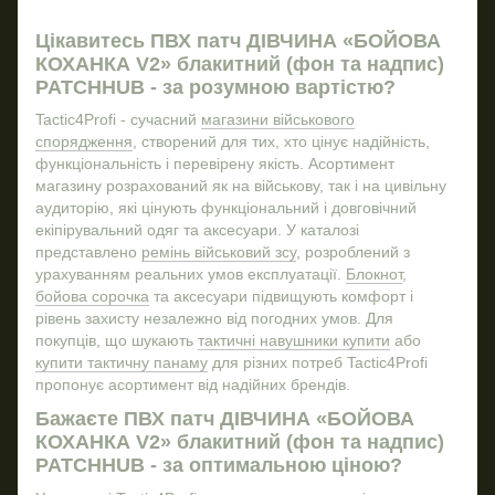
Рюкзак тактичний зсу
Ніж
Різ
Ремені військові
Цікавитесь ПВХ патч ДІВЧИНА «БОЙОВА
КОХАНКА V2» блакитний (фон та надпис)
Група крові шеврон
PATCHHUB - за розумною вартістю?
Куртка бушлат
Tactic4Profi - сучасний
магазини військового
Кросівки тактичні військові
спорядження
, створений для тих, хто цінує надійність,
Тактичні шкарпетки зсу
функціональність і перевірену якість. Асортимент
магазину розрахований як на військову, так і на цивільну
Військові панами
Пра
аудиторію, які цінують функціональний і довговічний
Ручка тактична
екіпірувальний одяг та аксесуари. У каталозі
Стікери купити
Шев
представлено
ремінь військовий зсу
, розроблений з
урахуванням реальних умов експлуатації.
Блокнот
,
Купити берці тактичні
бойова сорочка
та аксесуари підвищують комфорт і
Купити військові тактичні окуляри
рівень захисту незалежно від погодних умов. Для
покупців, що шукають
тактичні навушники купити
або
Блокноти купити
купити тактичну панаму
для різних потреб Tactic4Profi
Напашний підсумок
Баф
пропонує асортимент від надійних брендів.
Рюкзак тактичний
Бажаєте ПВХ патч ДІВЧИНА «БОЙОВА
Бойова сорочка купити
КОХАНКА V2» блакитний (фон та надпис)
PATCHHUB - за оптимальною ціною?
Мультітули