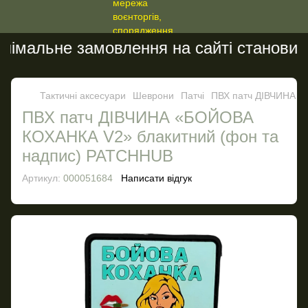
імальне замовлення на сайті становить 
Тактичні аксесуари
Шеврони
Патчі
ПВХ патч ДІВЧИНА «
ПВХ патч ДІВЧИНА «БОЙОВА
КОХАНКА V2» блакитний (фон та
надпис) PATCHHUB
Артикул:
000051684
Написати відгук