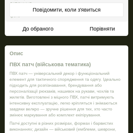
Повідомити, коли з'явиться
До обраного
Порівняти
Опис
ПВХ патч (військова тематика)
ПВХ патч — універсальний декор і функціональний
елемент для тактичного спорядження та одягу. Ідеально
підходить для розпізнавання, брендування або
персоналізації рюкзаків, нашивок на рукави, чохлів та
жилетів. Виготовлені з міцного ПВХ, патчі витримують
інтенсивну експлуатацію, легко кріпляться і знімаються
завдяки велкро — зручне рішення для тих, хто часто
змінює маркування або комплект екіпірування.
Патчі доступні в різних розмірах, формах і барвистих
виконаннях; дизайн — військовий (емблеми, шеврони,