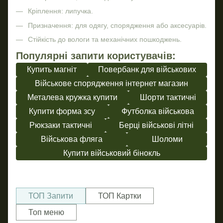
Кріплення: липучка.
Призначення: для одягу, спорядження або аксесуарів.
Стійкість до вологи та механічних пошкоджень.
Популярні запити користувачів:
Купить магніт
Повербанк для військових
Військове спорядження інтернет магазин
Металева кружка купити
Шорти тактичні
Купити форма зсу
Футболка військова
Рюкзаки тактичні
Берці військові літні
Військова фляга
Шоломи
Купити військовий бінокль
ТОП Запити
ТОП Картки
Топ меню