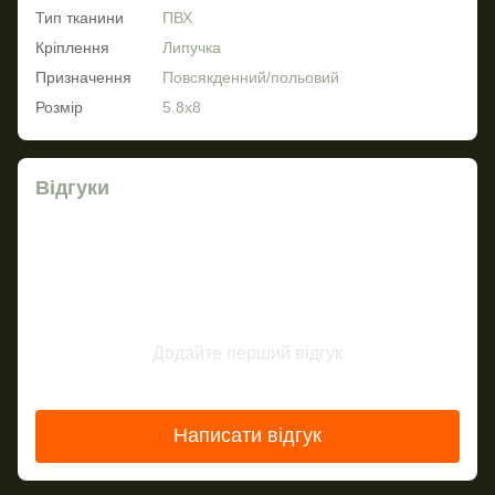
Тип тканини
ПВХ
Кріплення
Липучка
Призначення
Повсякденний/польовий
Розмір
5.8х8
Відгуки
Додайте перший відгук
Написати відгук