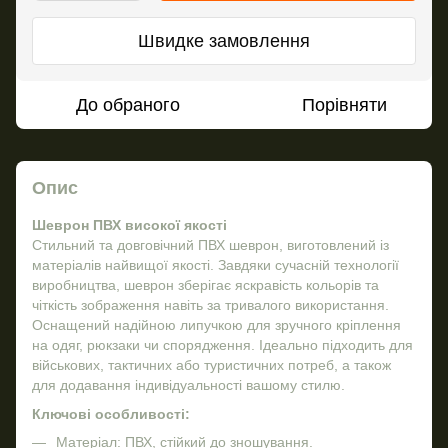
Швидке замовлення
До обраного
Порівняти
Опис
Шеврон ПВХ високої якості
Стильний та довговічний ПВХ шеврон, виготовлений із
матеріалів найвищої якості. Завдяки сучасній технології
виробництва, шеврон зберігає яскравість кольорів та
чіткість зображення навіть за тривалого використання.
Оснащений надійною липучкою для зручного кріплення
на одяг, рюкзаки чи спорядження. Ідеально підходить для
військових, тактичних або туристичних потреб, а також
для додавання індивідуальності вашому стилю.
Ключові особливості:
Матеріал: ПВХ, стійкий до зношування.