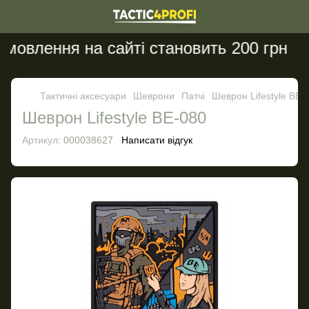
овлення на сайті становить 200 грн
Тактичні аксесуари
Шеврони
Патчі
Шеврон Lifestyle BE-
Шеврон Lifestyle BE-080
Артикул:
000038627
Написати відгук