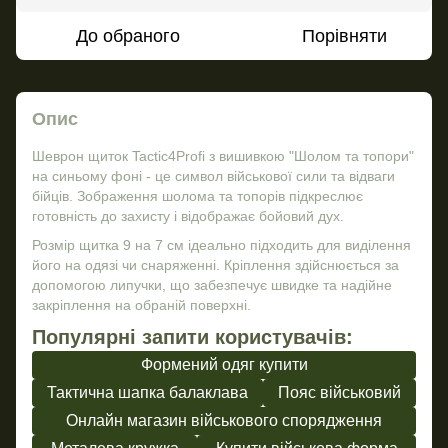
До обраного
Порівняти
Опис
Шеврон щиток Tactic4Profi з вишивкою "Шолом та топори"
на синьому фоні - це символ військової сили та відваги
бійців. Зображення шолома та топорів підкреслює
готовність до захисту і відображає бойовий дух.
Розмір щитка 9 на 7 см ідеально підходить для виділення
його на одязі чи снаряженні. Кріплення здійснюється за
допомогою липучки, що забезпечує швидке та надійне
закріплення на обраній поверхні.
Популярні запити користувачів:
Формений одяг купити
Тактична шапка балаклава
Пояс військовий
Онлайн магазин військового спорядження