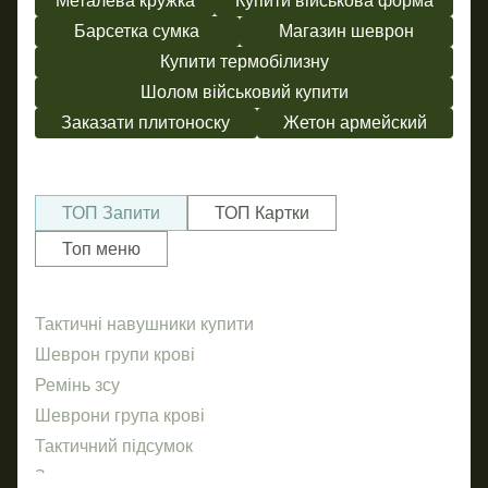
Металева кружка
Купити військова форма
Барсетка сумка
Магазин шеврон
Купити термобілизну
Шолом військовий купити
Заказати плитоноску
Жетон армейский
ТОП Запити
ТОП Картки
Топ меню
Тактичні навушники купити
Ше
Пр
Шеврон групи крові
За
Ремінь зсу
По
Шеврони група крові
Же
Тактичний підсумок
Бушл
Бр
Замовити жетон
Шев