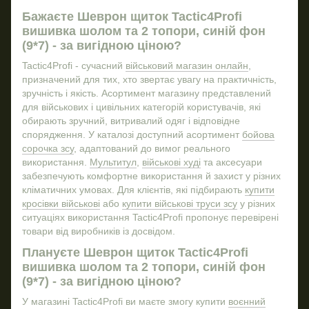
Різ
Тактичні очки ціна
Бажаєте Шеврон щиток Tactic4Profi
вишивка шолом та 2 топори, синій фон
Мультітули
(9*7) - за вигідною ціною?
Підсумок для турнікету купити
Tactic4Profi - сучасний
військовий магазин онлайн
,
Військова фляга купити
Шев
призначений для тих, хто звертає увагу на практичність,
Бушлати
зручність і якість. Асортимент магазину представлений
для військових і цивільних категорій користувачів, які
Друк на футболці ціна
Мул
обирають зручний, витривалий одяг і відповідне
Наліпка на авто
спорядження. У каталозі доступний асортимент
бойова
Купити літні тактичні берці
сорочка зсу
, адаптований до вимог реального
використання.
Мультитул
,
військові худі
та аксесуари
Ремінь військовий зсу
забезпечують комфортне використання й захист у різних
Шеврони з групою крові
Муль
кліматичних умовах. Для клієнтів, які підбирають
купити
кросівки військові
або
купити військові труси зсу
у різних
Військова куртка зсу
ситуаціях використання Tactic4Profi пропонує перевірені
Пасок тактичний
товари від виробників із досвідом.
Сокиру купити
Плануєте Шеврон щиток Tactic4Profi
Жетон військового
вишивка шолом та 2 топори, синій фон
(9*7) - за вигідною ціною?
Тактичний дощовик пончо
Шев
Армійські годинники купити
Шра
У магазині Tactic4Profi ви маєте змогу купити
воєнний