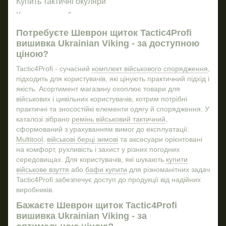
Купить тактичні окуляри
Бр
Купити сумку барсетку
Різ
Ремінь армійський
Ліхт
Потребуєте Шеврон щиток Tactic4Profi
вишивка Ukrainian Viking - за доступною
Балаклави для військових
ціною?
Барсетки сумки
Кур
Tactic4Profi - сучасний
комплект військового спорядження
,
Сумка несесер
Налi
підходить для користувачів, які цінують практичний підхід і
Подарунок військовому
Год
якість. Асортимент магазину охоплює товари для
військових і цивільних користувачів, котрим потрібні
Військові звання і погони
практичні та зносостійкі елементи одягу й спорядження. У
Магазини мілітарі київ
каталозі зібрано
ремінь військовий тактичний
,
Військова форма одягу
сформований з урахуванням вимог до експлуатації.
Multitool
,
військові берці зимові
та аксесуари орієнтовані
Рюкзак тактичний
Налi
на комфорт, рухливість і захист у різних погодних
Шеврон
Шев
середовищах. Для користувачів, які шукають
купити
військове взуття
або
бафи купити
для різноманітних задач
Купити ніж військовий
Tactic4Profi забезпечує доступ до продукції від надійних
Підсумки для аптечки
виробників.
Стікери купити
Бажаєте Шеврон щиток Tactic4Profi
Компас армійський
вишивка Ukrainian Viking - за