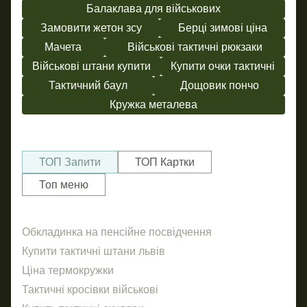
Балаклава для військових
Замовити жетон зсу
Берці зимові ціна
Мачета
Військові тактичні рюкзаки
Військові штани купити
Купити очки тактичні
Тактичний баул
Дощовик пончо
Кружка металева
ТОП Запити
ТОП Картки
Топ меню
Обкладинка на пенсійне посвідчення
Ше
Пр
Купити тактичні штани львів
За
Ціна термокружки
Кав
По
Тактичні кросівки військові
Же