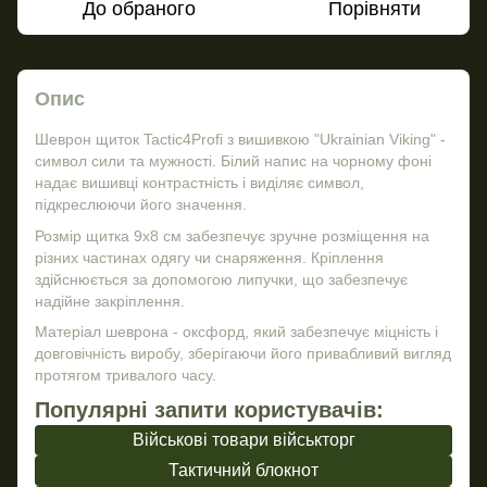
До обраного
Порівняти
Опис
Шеврон щиток Tactic4Profi з вишивкою "Ukrainian Viking" -
символ сили та мужності. Білий напис на чорному фоні
надає вишивці контрастність і виділяє символ,
підкреслюючи його значення.
Розмір щитка 9х8 см забезпечує зручне розміщення на
різних частинах одягу чи снаряження. Кріплення
здійснюється за допомогою липучки, що забезпечує
надійне закріплення.
Матеріал шеврона - оксфорд, який забезпечує міцність і
довговічність виробу, зберігаючи його привабливий вигляд
протягом тривалого часу.
Популярні запити користувачів:
Військові товари військторг
Тактичний блокнот