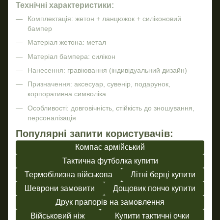
Технічні характеристики:
Комплектація: жетон + ланцюжок + силіконовий
бампер
Матеріал жетона: метал
Матеріал бампера: силікон
Нанесення: гравіювання (індивідуальний дизайн)
Призначення: аксесуар, сувенір, подарунок,
корпоративна символіка
Особливості: довговічність, стійкість до зношування,
персоналізація
Популярні запити користувачів:
Компас армійський
Тактична футболка купити
Термобілизна військова
Літні берці купити
Шеврони замовити
Дощовик пончо купити
Друк прапорів на замовлення
Військовий ніж
Купити тактичні очки