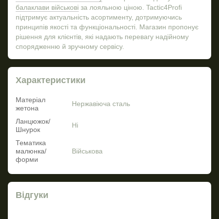
балаклави військові
за лояльною ціною. Tactic4Profi
підтримує актуальність асортименту, дотримуючись
принципів якості та функціональності. Магазин пропонує
рішення для клієнтів, які надають перевагу надійному
спорядженню й зручному сервісу.
Характеристики
Матеріал
Нержавіюча сталь
жетона
Ланцюжок/
Ні
Шнурок
Тематика
малюнка/
Військова
форми
Відгуки