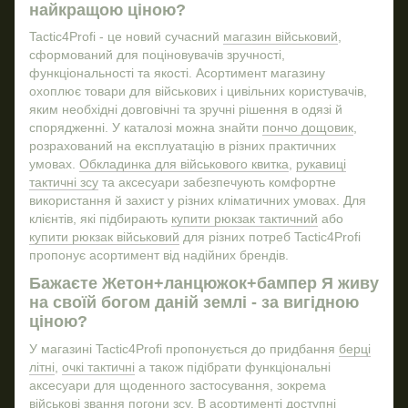
найкращою ціною?
Купити прапор
Tactic4Profi - це новий сучасний
магазин військовий
,
Жетони для військових
Зна
сформований для поціновувачів зручності,
Тактичні берці купити
функціональності та якості. Асортимент магазину
охоплює товари для військових і цивільних користувачів,
Бойова сорочка купити
Шап
яким необхідні довговічні та зручні рішення в одязі й
Купити військову футболку
Підс
спорядженні. У каталозі можна знайти
пончо дощовик
,
Барсетка сумка
Налi
розрахований на експлуатацію в різних практичних
умовах.
Обкладинка для військового квитка
,
рукавиці
Спорядження зсу
тактичні зсу
та аксесуари забезпечують комфортне
Тактичні пояса
використання й захист у різних кліматичних умовах. Для
клієнтів, які підбирають
купити рюкзак тактичний
або
Тактичні пояси
Брел
купити рюкзак військовий
для різних потреб Tactic4Profi
Військовий тактичний рюкзак
Баф 
пропонує асортимент від надійних брендів.
Купити штани тактичні
ПВХ
Бажаєте Жетон+ланцюжок+бампер Я живу
Ремінь чоловічий тактичний
на своїй богом даній землі - за вигідною
ціною?
Мультитул військовий
Мультитул ціна
У магазині Tactic4Profi пропонується до придбання
берці
літні
,
очкі тактичні
а також підібрати функціональні
Купити бінокль військовий
аксесуари для щоденного застосування, зокрема
Магніт купити
Налi
військові звання погони зсу
. В асортименті доступні