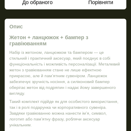
До обраного
Порівняти
Опис
Жетон + ланцюжок + бампер з
гравіюванням
Набір із жетоном, ланцюжком та бампером — це
стильний і практичний аксесуар, який поєднує в собі
функціональність і можливість персоналізації. Металевий
жетон з гравіюванням стане не лише ефектною
прикрасою, але й пам’ятним сувеніром. Ланцюжок
забезпечує зручність носіння, а силіконовий бампер
оберігає жетон від подряпин і надає йому завершеного
вигляду.
Такий комплект підійде як для особистого використання,
так і в ролі подарунка чи корпоративного сувеніра.
Завдяки гравіюванню можна нанести ім’я, символ,
логотип або пам’ятну фразу, роблячи аксесуар
унікальним.