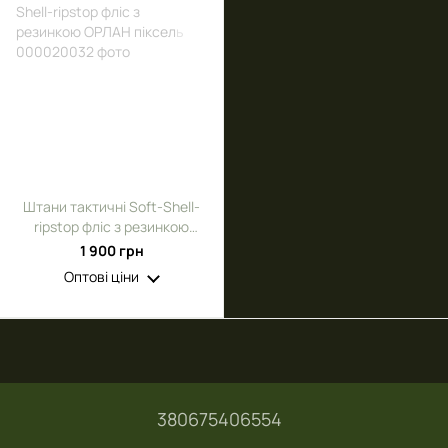
Штани тактичні Soft-Shell-
ripstop фліс з резинкою
ОРЛАН піксель
1 900 грн
Оптові ціни
380675406554