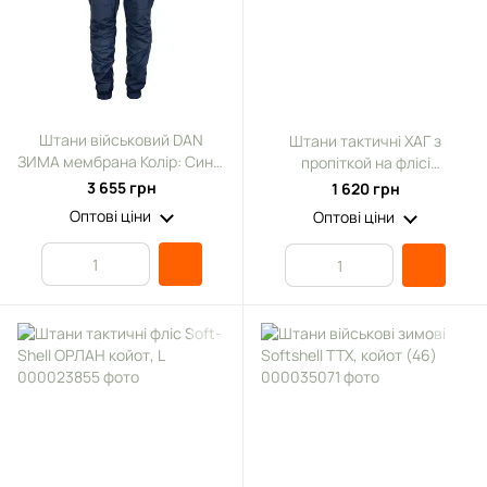
Штани військовий DAN
Штани тактичні ХАГ з
ЗИМА мембрана Колір: Синій
пропіткой на флісі
р. M
мультикам, S
3 655 грн
1 620 грн
Оптові ціни
Оптові ціни