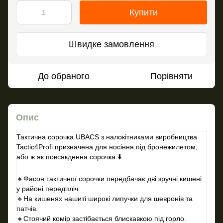
Купити
Швидке замовлення
До обраного
Порівняти
Опис
Тактична сорочка UBACS з налокітниками виробництва
Tactic4Profi призначена для носіння під бронежилетом,
або ж як повсякденна сорочка
⬇
⠀
🔸
Фасон тактичної сорочки передбачає дві зручні кишені
у районі передпліч.
🔹
На кишенях нашиті широкі липучки для шевронів та
патчів.
🔸
Стоячий комір застібається блискавкою під горло.
⠀