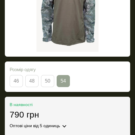
Розмір одягу
46
48
50
54
В наявності
790 грн
Оптові ціни
від 5 одиниць