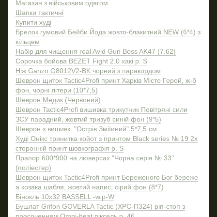
Магазин з військовим одягом
Шапки тактичні
Купити худі
Брелок гумовий Бейби Йода жовто-блакитний NEW (6*4) з
кільцем
Набір для чищення real Avid Gun Boss AK47 (7.62)
Сорочка бойова BEZET Fight 2.0 хакі р. S
Ніж Ganzo G8012V2-BK чорний з паракордом
Шеврон щиток Tactic4Profi принт Харків Місто Герой, ж-б
фон, чорні літери (10*7,5)
Шеврон Медик (Червоний)
Шеврон Tactic4Profi вишивка трикутник Повітряні сили
ЗСУ парадний, жовтий тризуб синій фон (9*5)
Шеврон з вишивк. "Острів Зміїиний" 5*7,5 см
Худі Онікс тринитка койот з принтом Black series № 19 2х
сторонній принт шовкографія р. S
Прапор 600*900 на люверсах "Чорна серія № 33"
(поліестер)
Шеврон щиток Tactic4Profi принт Береженого Бог береже
а козака шабля, жовтий напис, сірий фон (8*7)
Бінокль 10x32 BASSELL -w.p-W
Бушлат Grifon GOVERLA Tactic (XPC-П324) ріп-стоп з
просоченням Omni-heat піксель р. 46