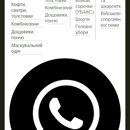
толстовки
Бойові
та
Све
Коф
Коф
Коф
Кофти,
сорочки
шкарпетки
Комбінезони
свет
свет
свет
светри,
(УБАКС)
Військові
тол
тол
тол
Дощовики,
толстовки
Шорти
спортивні
пончо
Дощ
Ком
Ком
Комбінезони
костюми
Головні
пон
Дощовики,
убори
пончо
Маскувальний
одяг