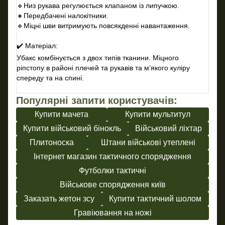
🔹
Низ рукава регулюється клапаном із липучкою.
🔸
Передбачені налокітники.
🔹
Міцні шви витримують повсякденні навантаження.
⠀
✔
️ Матеріал:
Убакс комбінується з двох типів тканини. Міцного
р
і
пстопу в районі плечей та рукавів та
м’якого куліру
спереду та на спині
.
Популярні запити користувачів:
Купити мачета
Купити мультитул
Купити військовий бінокль
Військовий ліхтар
Плитоноска
Штани військові утеплені
Інтернет магазин тактичного спорядження
Футболки тактичні
Військове спорядження київ
Заказать жетон зсу
Купити тактичний шолом
Гравіювання на ножі