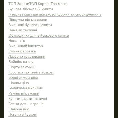
ТОП Запити
ТОП Картки
Топ меню
Бушлат військовий купити
Інтернет магазин військової форми та спорядження в
Підсумки під магазини
Військові бушлати купити
Панами тактичні
Обкладинка для військового квитка
Напашнік
Військовий інвентар
Сумка барсетка
Лазерне гравіювання
Бейсболки зсу
Шорти тактичні
Кросівки тактичні військові
Берці зимові ціна
Шолом ціна
Балаклави військові
Ремінь військовий
Купити шорти тактичні
Стенд для шевронів
Шеврон всу
Погони військові