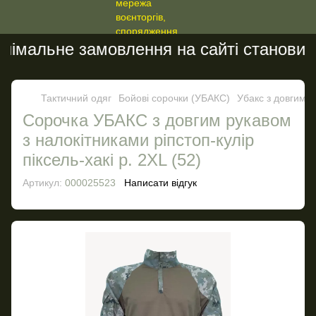
імальне замовлення на сайті становить 
Тактичний одяг
Бойові сорочки (УБАКС)
Убакс з довгими
Сорочка УБАКС з довгим рукавом
з налокітниками ріпстоп-кулір
піксель-хакі р. 2XL (52)
Артикул:
000025523
Написати відгук